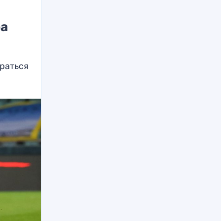
ра
браться