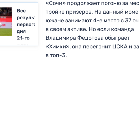
«Сочи» продолжает погоню за мес
Все
тройке призеров. На данный моме
результаты
южане занимают 4-е место с 37 о
первого
в своем активе. Но если команда
дня
Владимира Федотова обыграет
21-го
тура
«Химки», она перегонит ЦСКА и з
РПЛ
в топ-3.