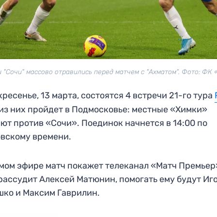
 "Сочи" массово отравились перед матчем с "Ахматом". Фото: ФК
кресенье, 13 марта, состоятся 4 встречи 21-го тура
из них пройдет в Подмосковье: местные «Химки»
ют против «Сочи». Поединок начнется в 14:00 по
вскому времени.
мом эфире матч покажет телеканал «Матч Премьер
рассудит Алексей Матюнин, помогать ему будут Иг
ко и Максим Гаврилин.