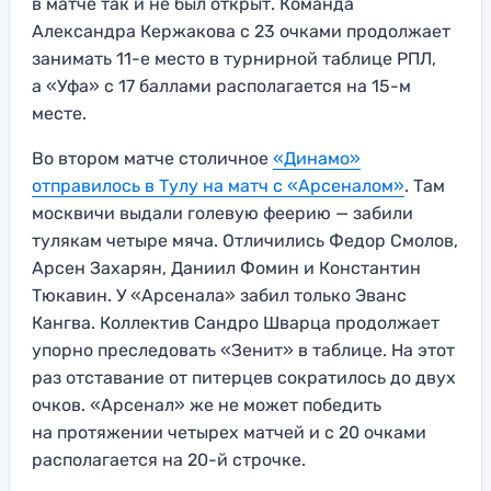
в матче так и не был открыт. Команда
Александра Кержакова с 23 очками продолжает
занимать 11-е место в турнирной таблице РПЛ,
а «Уфа» с 17 баллами располагается на 15-м
месте.
Во втором матче столичное
«Динамо»
отправилось в Тулу на матч с «Арсеналом»
. Там
москвичи выдали голевую феерию — забили
тулякам четыре мяча. Отличились Федор Смолов,
Арсен Захарян, Даниил Фомин и Константин
Тюкавин. У «Арсенала» забил только Эванс
Кангва. Коллектив Сандро Шварца продолжает
упорно преследовать «Зенит» в таблице. На этот
раз отставание от питерцев сократилось до двух
очков. «Арсенал» же не может победить
на протяжении четырех матчей и с 20 очками
располагается на 20-й строчке.