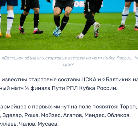
 «Балтика» объявили стартовые составы на матч Кубка России. Ф
ЦСКА
 известны стартовые составы ЦСКА и «Балтики» н
ный матч ½ финала Пути РПЛ Кубка России.
у армейцев с первых минут на поле появятся: Тороп,
, Зделар, Роша, Мойзес, Агапов, Мендес, Обляков,
ллаев, Чалов, Мусаев.