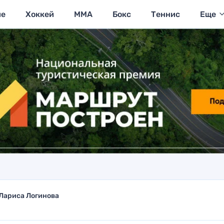
ие
Хоккей
MMA
Бокс
Теннис
Еще
Лариса Логинова