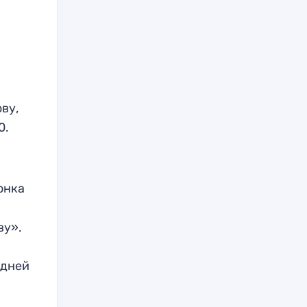
ову,
0.
онка
ву».
едней