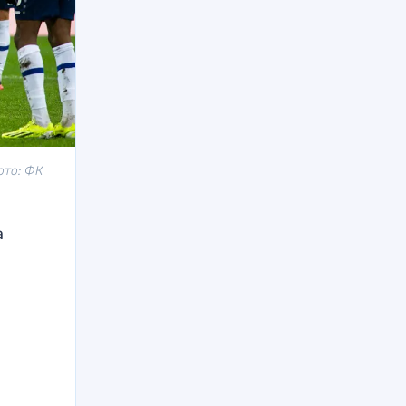
ото: ФК
а