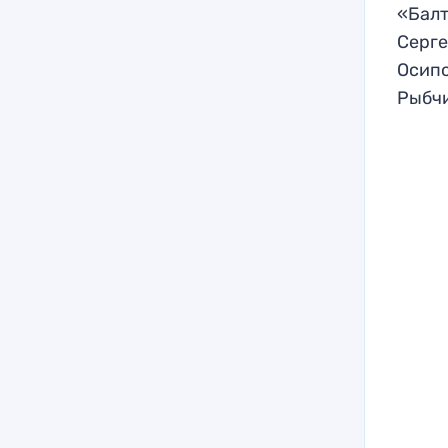
«Балт
Серге
Осипо
Рыбчи