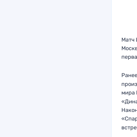
Матч 
Москв
перва
Ране
произ
мира 
«Дина
Након
«Спа
встре