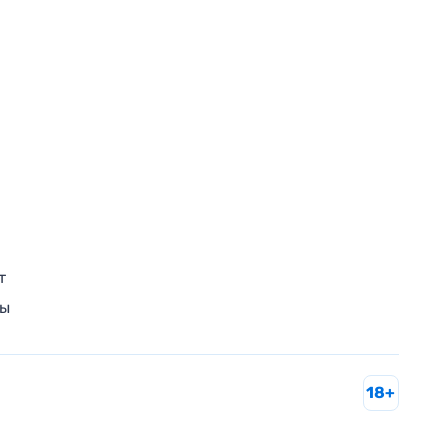
т
ры
18+