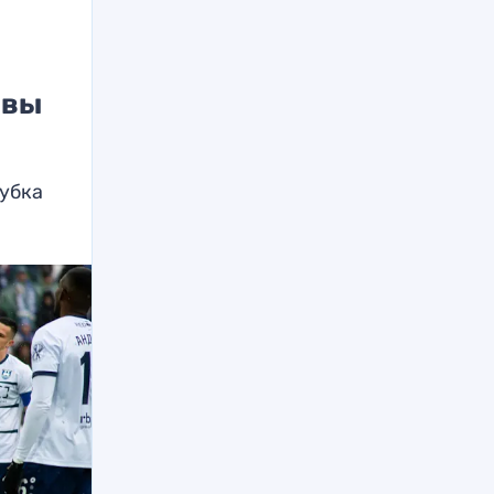
авы
Кубка