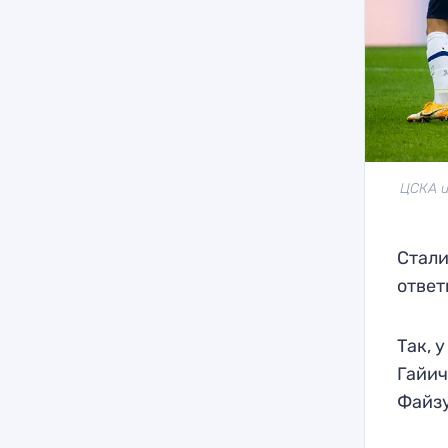
ЦСКА и
Стали
ответ
Так, 
Гайич
Файзу