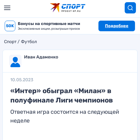
Бонусы на спортивные матчи
50K
Подробнее
Эксклюзивные акции, розыгрыши призов
Спорт
Футбол
Иван Адаменко
10.05.2023
«Интер» обыграл «Милан» в
полуфинале Лиги чемпионов
Ответная игра состоится на следующей
неделе