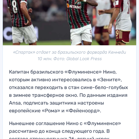
«Спартак» отдает за бразильского форварда Кеннеди
10 млн. Фото: Global Look Press
Капитан бразильского «Флуминенсе» Нино,
которым активно интересовались в «Зените»,
отказался переходить в стан сине-бело-голубых
в зимнее трансферное окно. По данным издания
Ansa, подписать защитника настроены
европейские «Рома» и «Фейеноорд».
Нынешнее соглашение Нино с «Флуминенсе»
рассчитано до конца следующего года. В
составе «трехцветных» 26-летний игрок