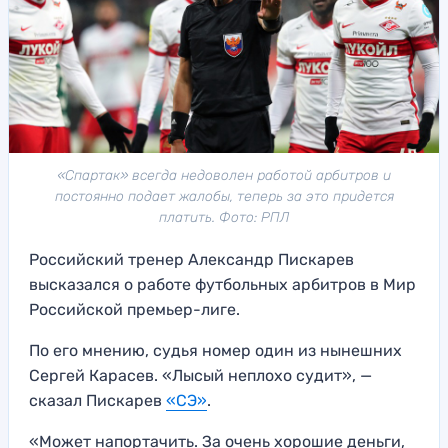
«Спартак» всегда недоволен работой арбитров и
постоянно подает жалобы, теперь за это придется
платить. Фото: РПЛ
Российский тренер Александр Пискарев
высказался о работе футбольных арбитров в Мир
Российской премьер-лиге.
По его мнению, судья номер один из нынешних
Сергей Карасев. «Лысый неплохо судит», —
сказал Пискарев
«СЭ»
.
«Может напортачить. За очень хорошие деньги,