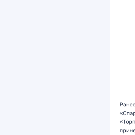
Ранее
«Спар
«Торп
прине