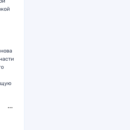
ой
вкой
онова
 части
го
тящую