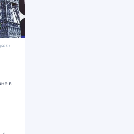
цсети
оне в