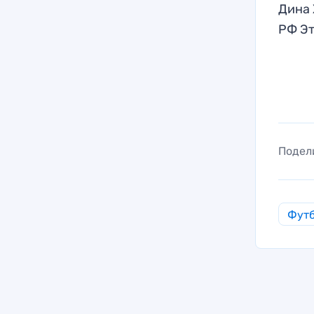
Дина
РФ Эт
Подел
Фут