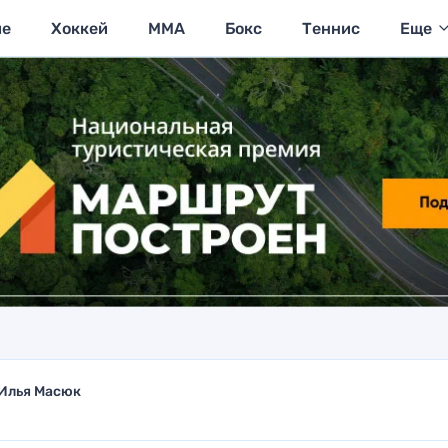
ие
Хоккей
MMA
Бокс
Теннис
Еще
Илья Масюк