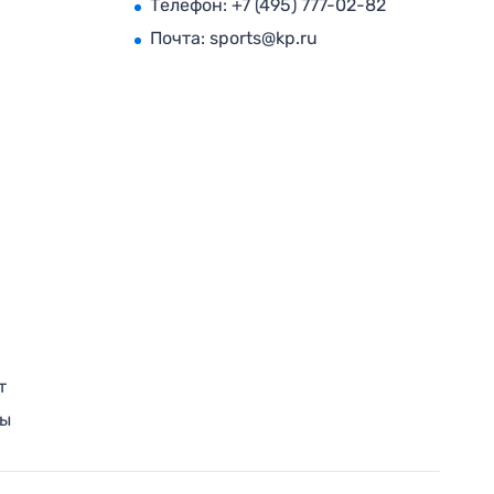
Телефон:
+7 (495) 777-02-82
Почта:
sports@kp.ru
т
ры