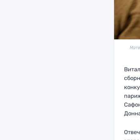
Матв
Витал
сборн
конку
пари
Сафо
Донн
Отвеч