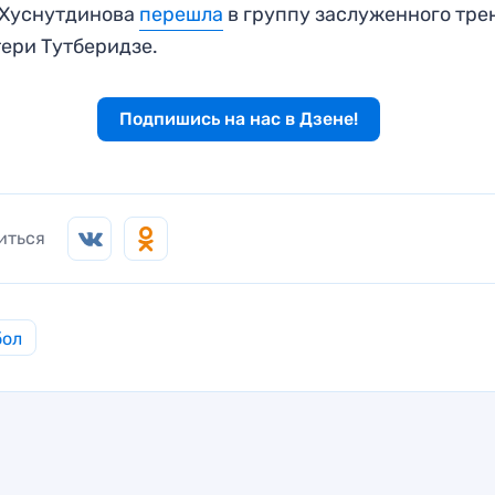
 Хуснутдинова
перешла
в группу заслуженного тре
ери Тутберидзе.
Подпишись на нас в Дзене!
иться
бол