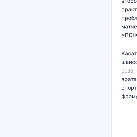
второ
практ
пробл
матче
«ПСЖ»
Касат
шансо
сезон
врата
спорт
форму