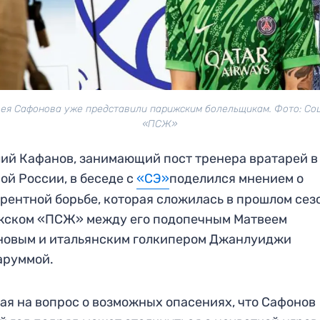
ея Сафонова уже представили парижским болельщикам. Фото: Со
«ПСЖ»
ий Кафанов, занимающий пост тренера вратарей в
ой России, в беседе с
«СЭ»
поделился мнением о
рентной борьбе, которая сложилась в прошлом сез
жском «ПСЖ» между его подопечным Матвеем
новым и итальянским голкипером Джанлуиджи
аруммой.
ая на вопрос о возможных опасениях, что Сафонов