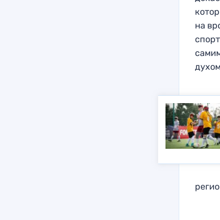
котор
на вр
спорт
самим
духом
регио