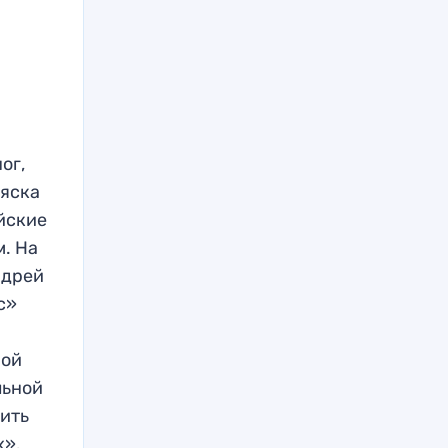
ог,
ляска
ейские
м. На
ндрей
с»
ной
льной
рить
х».