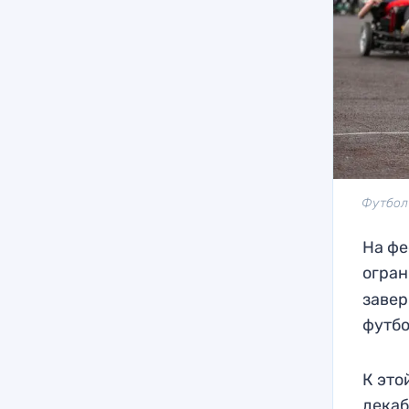
Футбол 
На фе
огра
завер
футбо
К это
декаб