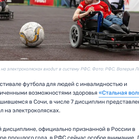
на электроколясках входит в систему РФС. Фото: РФС, Валерия 
стивале футбола для людей с инвалидностью и
ниченными возможностями здоровья
«Стальная вол
шившемся в Сочи, в числе 7 дисциплин представле
л на электроколясках.
й дисциплине, официально признанной в России в
ре прошлого года, в РФС сейчас особое внимание. 