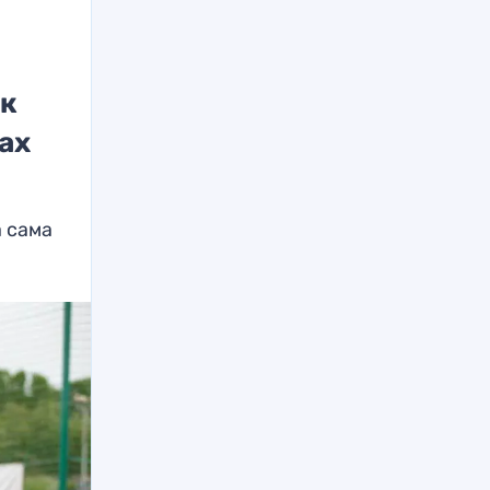
ак
ах
а сама