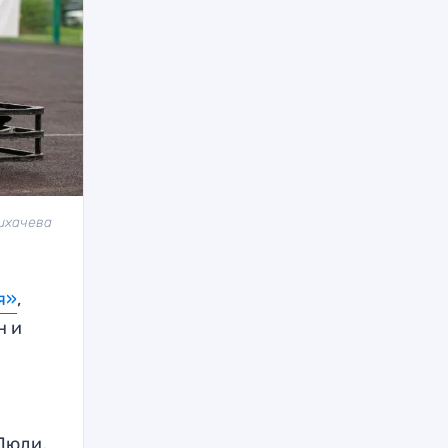
Лихачева
я»
,
н и
Люди,