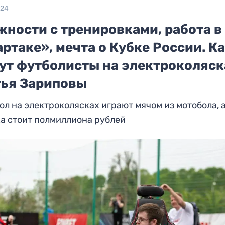
024
жности с тренировками, работа в
ртаке», мечта о Кубке России. К
ут футболисты на электроколяск
тья Зариповы
ол на электроколясках играют мячом из мотобола, 
а стоит полмиллиона рублей