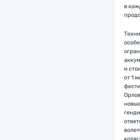
в каж
продо
Техни
особе
огран
аккум
и сто
от 1 
фести
Орлов
новые
генди
ответ
воле»
коляс