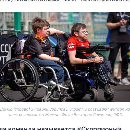
Дамир (справа) и Равиль Зариповы играют и развивают футбол на
электроколясках в Москве. Фото: Виктория Лихачева, РФС
ша команда называется «Скорпионы»,