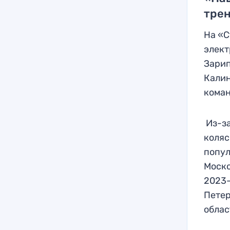
трен
На «С
элект
Зарип
Калин
коман
Из-за
коляс
попул
Моско
2023-
Петер
облас