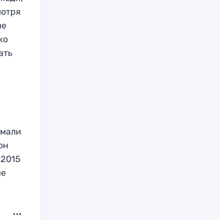
мотря
ие
ко
ать
умали
он
 2015
ие