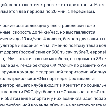
дой, ворота шестиметровые – это две штанги. Матч
лжается два периода по 20 мин, с перерывом.
ческие составляющие у электроколяски тоже
нные: скорость до 14 км/час, но выставляются
ичения до 10 км/час, 4 колеса, бампер для защиты н
улятора и ведения мяча. Именно поэтому такая ко
ит дорого (российские от 500 тысяч рублей, европ
млн). Мяч, кстати, взят из мотобола, его диаметр 33 с
вале зам. гендиректора ФК «Сочи» по развитию А
 вручил команде федеральной территории «Сириу
 электроколяски: «Мы партнеры фестиваля, а
ректор нашего клуба входит в Комитет по социаль
ственности РФС, футболисты «Сочи» знают о «Ста
 и об этом виде спорта и у них возникла идея пода
ки футбольной команде «Сочи» на электроколяска