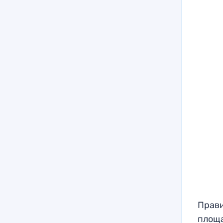
Прави
площа