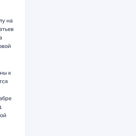
лу на
атьев
а
овой
ны к
тся
абре
д
кой