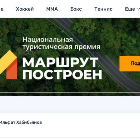
ие
Хоккей
MMA
Бокс
Теннис
Еще
Ильфат Хабибьянов