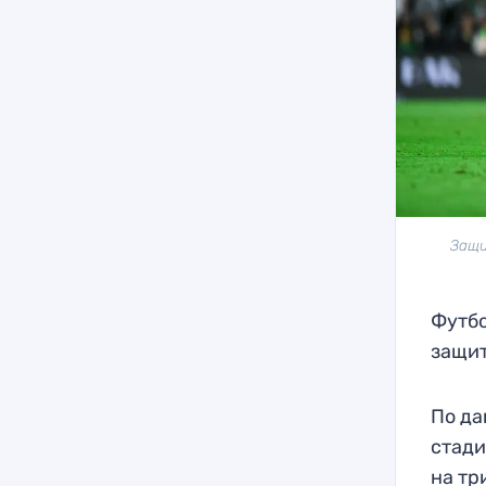
Защи
Футбо
защит
По да
стади
на тр