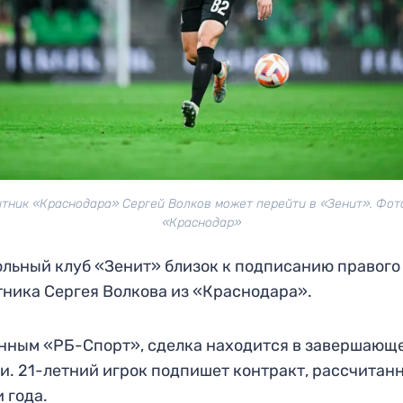
тник «Краснодара» Сергей Волков может перейти в «Зенит». Фот
«Краснодар»
льный клуб «Зенит» близок к подписанию правого
ника Сергея Волкова из «Краснодара».
нным «РБ-Спорт», сделка находится в завершающ
и. 21-летний игрок подпишет контракт, рассчитан
и года.