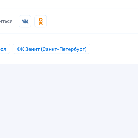
иться
бол
ФК Зенит (Санкт-Петербург)