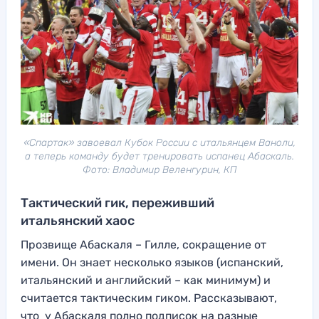
«Спартак» завоевал Кубок России с итальянцем Ваноли,
а теперь команду будет тренировать испанец Абаскаль.
Фото: Владимир Веленгурин, КП
Тактический гик, переживший
итальянский хаос
Прозвище Абаскаля – Гилле, сокращение от
имени. Он знает несколько языков (испанский,
итальянский и английский – как минимум) и
считается тактическим гиком. Рассказывают,
что у Абаскаля полно подписок на разные