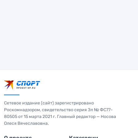
Сетевое издание (сайт) зарегистрировано
Роскомнадзором, свидетельство серия Эл № ФС77-
80505 от 15 марта 2021 г. Главный редактор — Носова
Олеся Вячеславовна.
О проекте
Категории