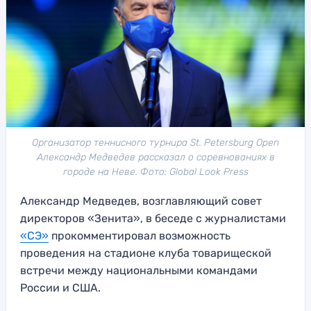
Организатор теннисного турнира St. Petersburg Open
Александр Медведев рассказал о соревнованиях в
городе на Неве. Фото: Global Look Press
Александр Медведев, возглавляющий совет
директоров «Зенита», в беседе с журналистами
«СЭ»
прокомментировал возможность
проведения на стадионе клуба товарищеской
встречи между национальными командами
России и США.