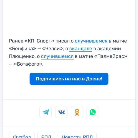
Ранее «КП-Спорт» писал о
случившемся
в матче
«Бенфика» — «Челси», о
скандале
в академии
Плющенко, о
случившемся
в матче «Палмейрас»
— «Ботафого».
Подпишись на нас в Дзене!
Футбол
РПЛ
Новости РПЛ