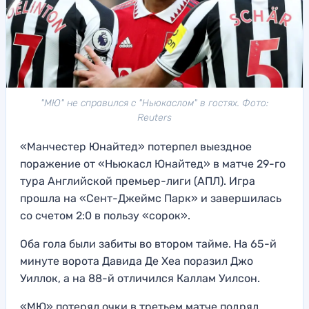
"МЮ" не справился с "Ньюкаслом" в гостях. Фото:
Reuters
«Манчестер Юнайтед» потерпел выездное
поражение от «Ньюкасл Юнайтед» в матче 29-го
тура Английской премьер-лиги (АПЛ). Игра
прошла на «Сент-Джеймс Парк» и завершилась
со счетом 2:0 в пользу «сорок».
Оба гола были забиты во втором тайме. На 65-й
минуте ворота Давида Де Хеа поразил Джо
Уиллок, а на 88-й отличился Каллам Уилсон.
«МЮ» потерял очки в третьем матче подряд