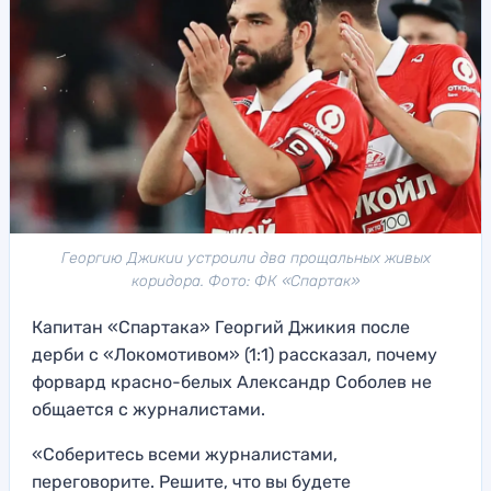
Георгию Джикии устроили два прощальных живых
коридора. Фото: ФК «Спартак»
Капитан «Спартака» Георгий Джикия после
дерби с «Локомотивом» (1:1) рассказал, почему
форвард красно-белых Александр Соболев не
общается с журналистами.
«Соберитесь всеми журналистами,
переговорите. Решите, что вы будете