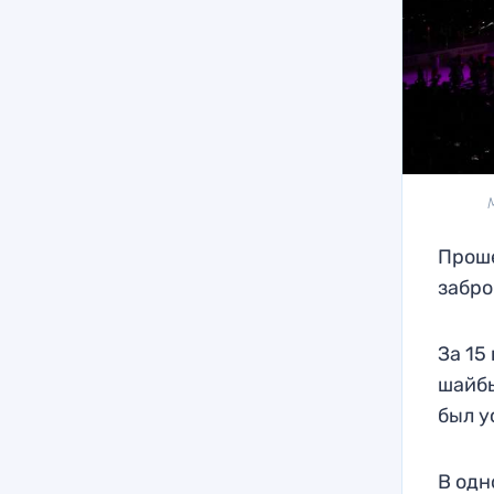
Проше
забр
За 15
шайбы
был у
В одн