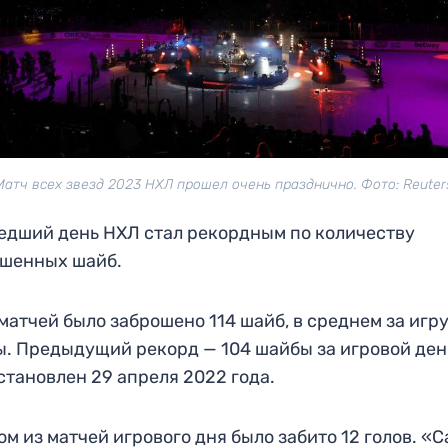
Матч всех звезд 2023 НХЛ прошел очень празднично. Фото: Reuter
дший день НХЛ стал рекордным по количеству
ошенных шайб.
 матчей было заброшено 114 шайб, в среднем за игру
. Предыдущий рекорд — 104 шайбы за игровой ден
становлен 29 апреля 2022 года.
ом из матчей игрового дня было забито 12 голов. «С