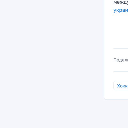
между
украи
Подел
Хокк