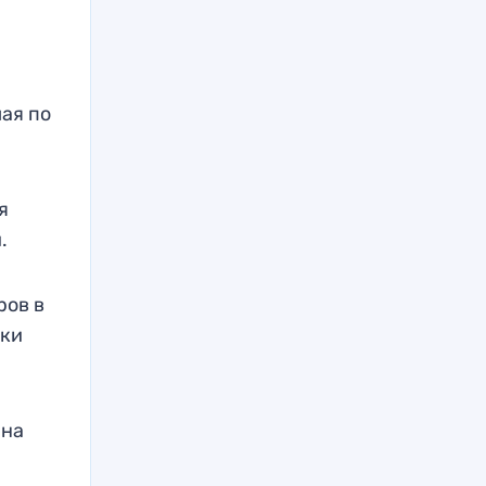
шая по
я
.
ров в
цки
 на