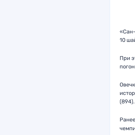
«Сан-
10 ша
При э
погон
Овечк
истор
(894).
Ранее
чемпи