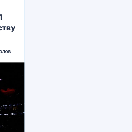
Л
ству
олов