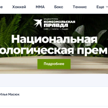
ие
Хоккей
MMA
Бокс
Теннис
Еще
Илья Масюк