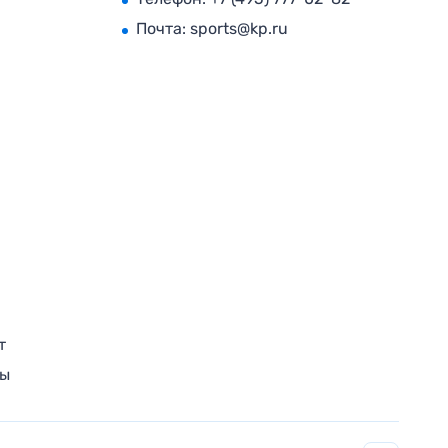
Почта:
sports@kp.ru
т
ры