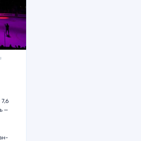
s
 7,6
ь —
ан-