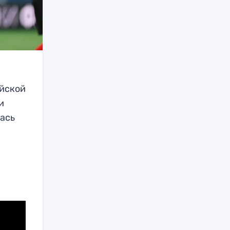
ийской
и
лась