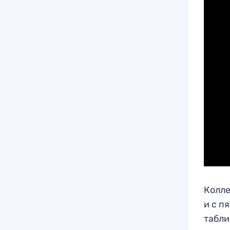
Колле
и с п
табли