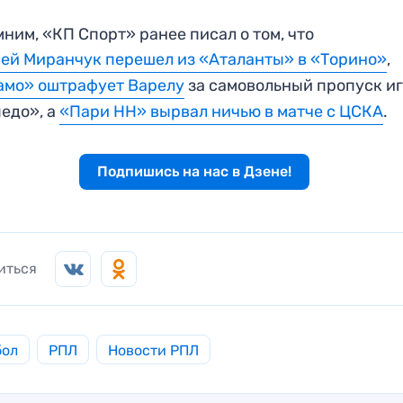
ним, «КП Спорт» ранее писал о том, что
ей Миранчук перешел из «Аталанты» в «Торино»
,
амо» оштрафует Варелу
за самовольный пропуск иг
едо», а
«Пари НН» вырвал ничью в матче с ЦСКА
.
Подпишись на нас в Дзене!
иться
бол
РПЛ
Новости РПЛ