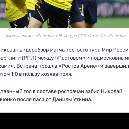
«Ахмат» примет «Ростов» в 15-м туре РПЛ. Фото: ФК «Ростов»
икован видеообзор матча третьего тура Мир Росс
ер-лиги (РПЛ) между «Ростовом» и подмосковным
ами». Встреча прошла «Ростов Арене» и заверши
етом 1:0 в пользу хозяев поля.
твенный гол в составе ростовчан забил Николай
ченко после паса от Данилы Уткина.