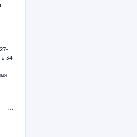
й
27-
 в 34
ная