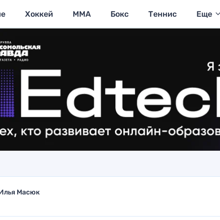
ие
Хоккей
MMA
Бокс
Теннис
Еще
Илья Масюк