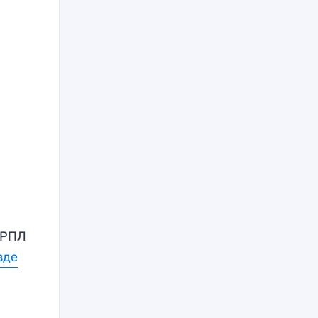
РПЛ
зде