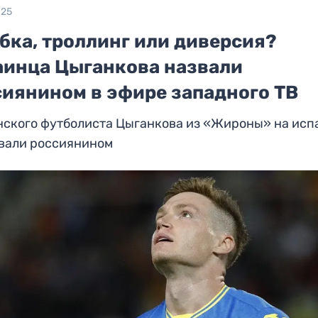
025
бка, троллинг или диверсия?
аинца Цыганкова назвали
сиянином в эфире западного ТВ
нского футболиста Цыганкова из «Жироны» на исп
звали россиянином