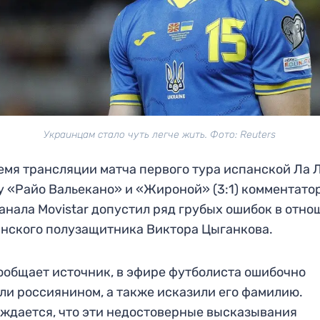
Украинцам стало чуть легче жить. Фото: Reuters
емя трансляции матча первого тура испанской Ла 
 «Райо Вальекано» и «Жироной» (3:1) комментато
анала Movistar допустил ряд грубых ошибок в отн
нского полузащитника Виктора Цыганкова.
ообщает источник, в эфире футболиста ошибочно
ли россиянином, а также исказили его фамилию.
ждается, что эти недостоверные высказывания