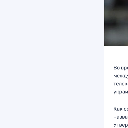
Во вр
между
телек
украи
Как с
назва
Утвер