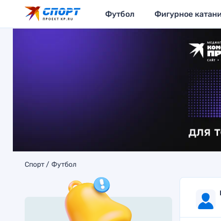
Футбол
Фигурное катан
Спорт
Футбол