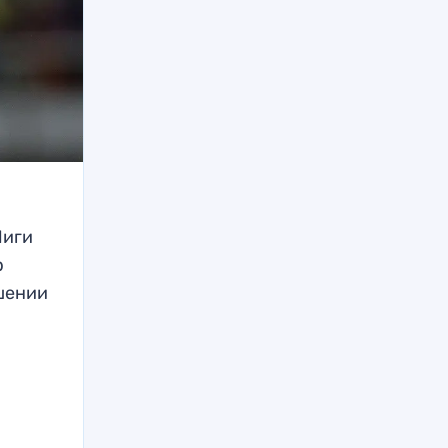
Лиги
р
ошении