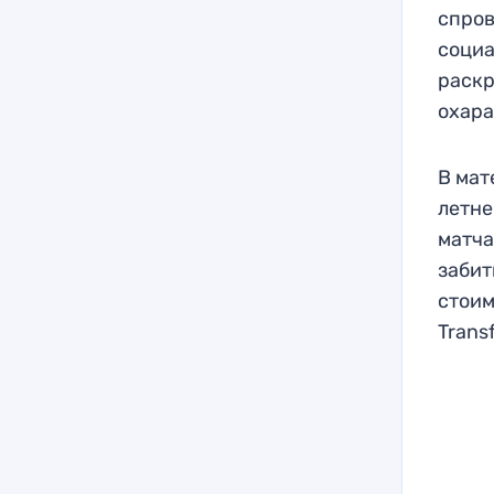
спров
социа
раскр
охара
В мат
летне
матча
забит
стоим
Trans