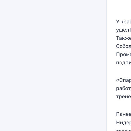
У кра
ушел 
Также
Собол
Проме
подпи
«Спар
работ
трене
Ранее
Нидер
также