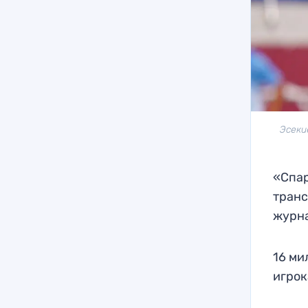
Эсеки
«Спар
транс
журна
16 ми
игрок