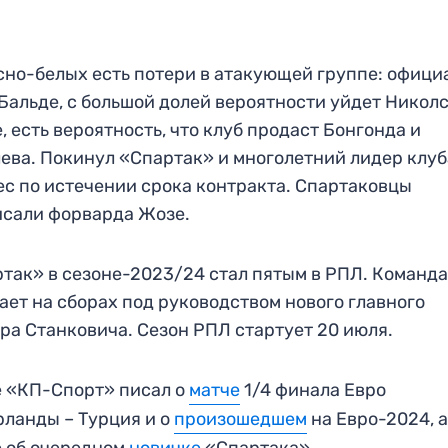
сно-белых есть потери в атакующей группе: офици
Бальде, с большой долей вероятности уйдет Николс
, есть вероятность, что клуб продаст Бонгонда и
ева. Покинул «Спартак» и многолетний лидер клуб
с по истечении срока контракта. Спартаковцы
сали форварда Жозе.
так» в сезоне-2023/24 стал пятым в РПЛ. Команд
ает на сборах под руководством нового главного
ра Станковича. Сезон РПЛ стартует 20 июля.
 «КП-Спорт» писал о
матче
1/4 финала Евро
ланды – Турция и о
произошедшем
на Евро-2024, 
 об очередном
новичке
«Спартака».