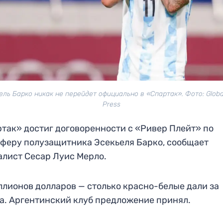
ель Барко никак не перейдет официально в «Спартак». Фото: Globa
Press
так» достиг договоренности с «Ривер Плейт» по
феру полузащитника Эсекьеля Барко, сообщает
лист Сесар Луис Мерло.
ллионов долларов — столько красно-белые дали за
а. Аргентинский клуб предложение принял.