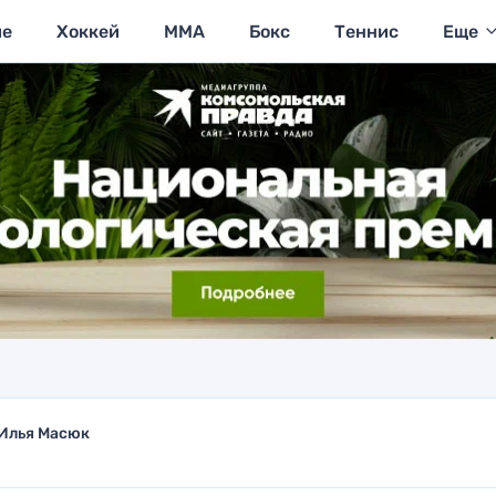
ие
Хоккей
MMA
Бокс
Теннис
Еще
Илья Масюк