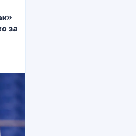
ак»
ко за