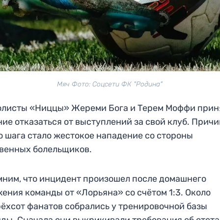
Мяч Фото: Соцсети ФК "Родина"
олисты «Ниццы» Жереми Бога и Терем Моффи прин
ие отказаться от выступлений за свой клуб. Прич
о шага стало жестокое нападение со стороны
венных болельщиков.
ним, что инцидент произошел после домашнего
ения команды от «Лорьяна» со счётом 1:3. Около
ёхсот фанатов собрались у тренировочной базы
ды. Сначала они выкрикивали требования об отст