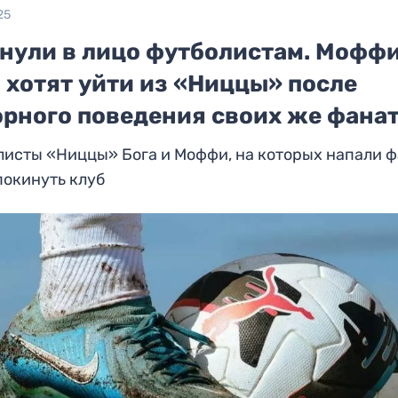
25
нули в лицо футболистам. Моффи
 хотят уйти из «Ниццы» после
орного поведения своих же фана
исты «Ниццы» Бога и Моффи, на которых напали ф
покинуть клуб