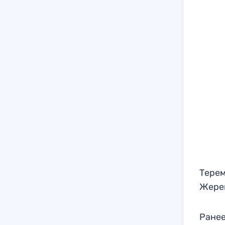
Терем
Жерем
Ранее