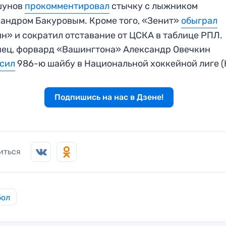
шунов
прокомментировал
стычку с лыжником
андром Бакуровым. Кроме того, «Зенит»
обыграл
н» и сократил отставание от ЦСКА в таблице РПЛ.
ец, форвард «Вашингтона» Александр Овечкин
осил
986-ю шайбу в Национальной хоккейной лиге (
Подпишись на нас в Дзене!
иться
бол