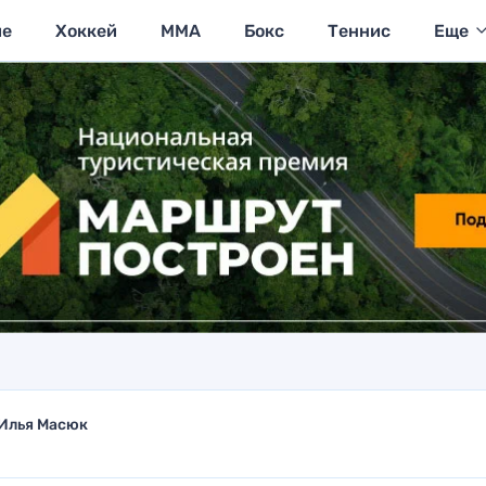
ие
Хоккей
MMA
Бокс
Теннис
Еще
Илья Масюк