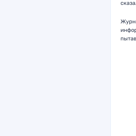
сказ
Журна
инфор
пытав