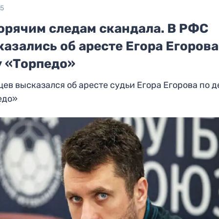
25
горячим следам скандала. В РФС
азались об аресте Егора Егорова
у «Торпедо»
ев высказался об аресте судьи Егора Егорова по д
едо»