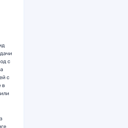
ид
 дачи
од с
ба
ей с
 в
 или
з
иге