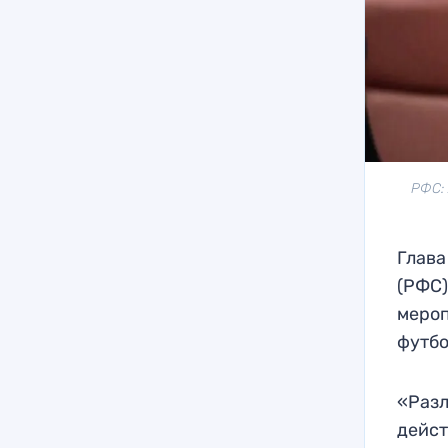
РФС: 
Глава
(РФС)
мероп
футбо
«Разл
дейст