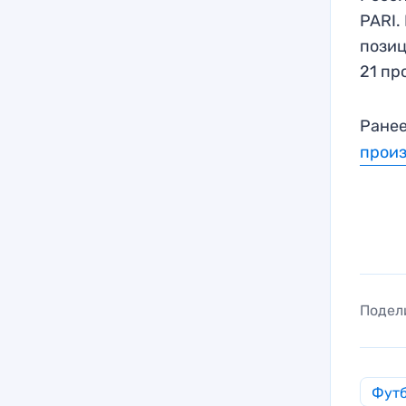
PARI.
позиц
21 пр
Ранее
прои
Подел
Фут