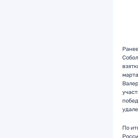
Ранее
Собол
взятк
марта
Валер
участ
побед
удале
По ит
Росси