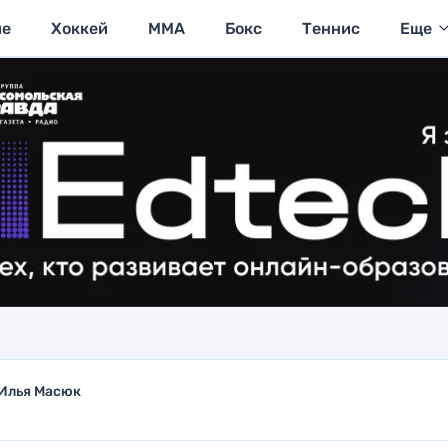
ие
Хоккей
MMA
Бокс
Теннис
Еще
Илья Масюк