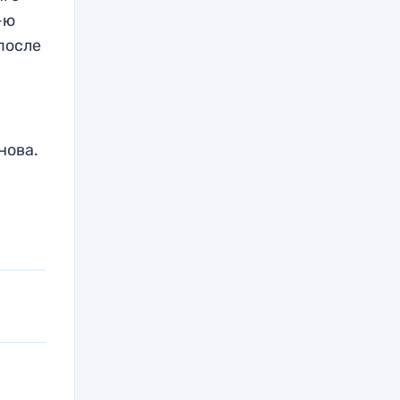
-ю
 после
нова.