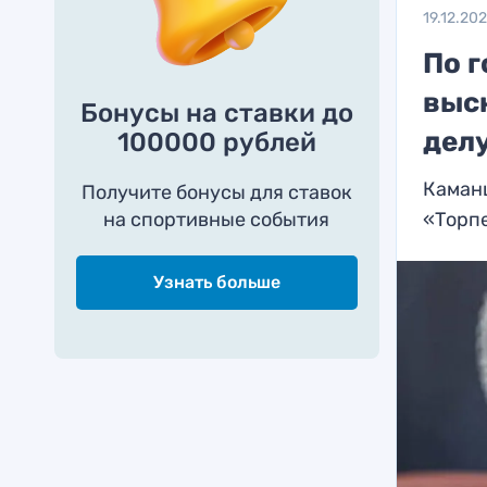
19.12.20
По 
выск
Бонусы на ставки до
дел
100000 рублей
Каманц
Получите бонусы для ставок
на спортивные события
«Торп
Узнать больше