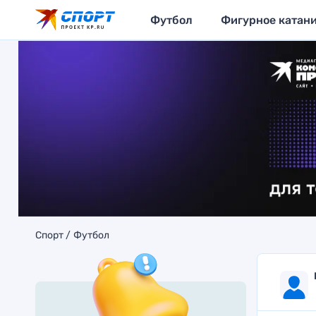
Футбол
Фигурное катан
Спорт
Футбол