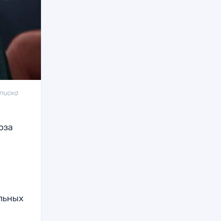
списка
юза
льных