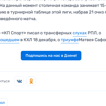
 На данный момент столичная команда занимает 15
ию в турнирной таблице этой лиги, набрав 21 очко
оведённого матча.
 «КП Спорт» писал о трансферных
слухах
РПЛ, о
зошедшем
в КХЛ 18 декабря, о
триумфе
Матвея Сафо
Подпишись на нас в Дзене!
иться
бол