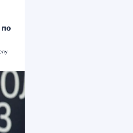
 по
елу