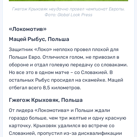
Гжегож Крыховяк неудачно провел чемпионат Европы.
Фото: Global Look Press
«Локомотив»
Мацей Рыбус, Польша
Защитник «Локо» неплохо провел плохой для
Польши Евро. Отличился голом, не привозил в
обороне и отдал голевую передачу со словаками.
Но все это в одном матче – со Словакией. В
остальных Рыбус просидел на скамейке. Мацей
отбегал всего 8,5 километров.
Гжегож Крыховяк, Польша
От лидера «Локомотива» и Польши ждали
гораздо больше, чем три желтые и одну красную
карточку. Крыховяк удалился во встрече со
Словакией, пропустил из-за дисквалификации