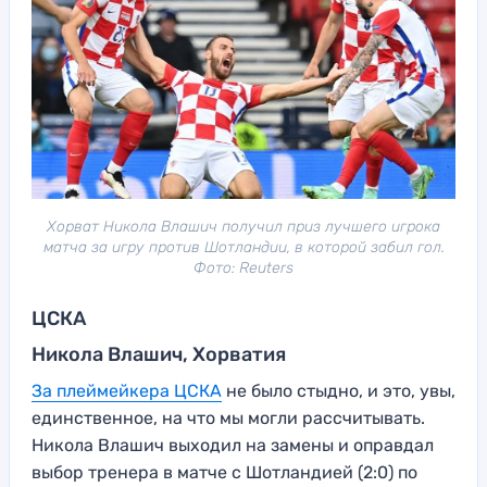
Хорват Никола Влашич получил приз лучшего игрока
матча за игру против Шотландии, в которой забил гол.
Фото: Reuters
ЦСКА
Никола Влашич, Хорватия
За плеймейкера ЦСКА
не было стыдно, и это, увы,
единственное, на что мы могли рассчитывать.
Никола Влашич выходил на замены и оправдал
выбор тренера в матче с Шотландией (2:0) по