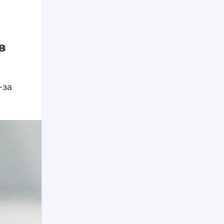
в
-за