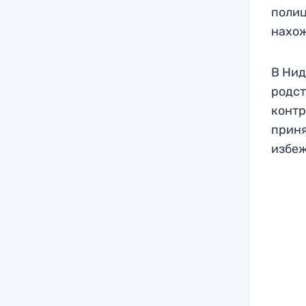
полиц
нахож
В Нид
родст
контр
приня
избеж