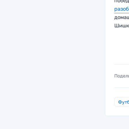
побед
разоб
домаш
Шишк
Подел
Фут