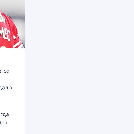
з-за
дал в
огда
 Он