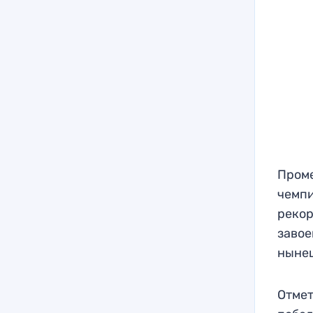
Проме
чемпи
рекор
завое
нынеш
Отмет