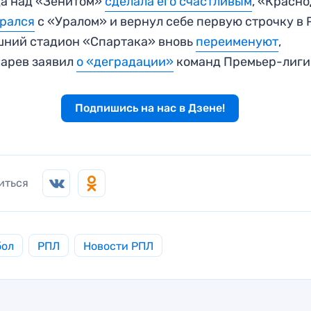
а над «Зенитом»
сделала его счастливым
, «Красн
рался
с «Уралом» и вернул себе первую строчку в 
ний стадион «Спартака» вновь
переименуют
,
арев заявил
о «деградации»
команд Премьер-лиги
Подпишись на нас в Дзене!
иться
бол
РПЛ
Новости РПЛ