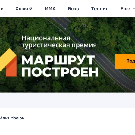
ие
Хоккей
MMA
Бокс
Теннис
Еще
Илья Масюк