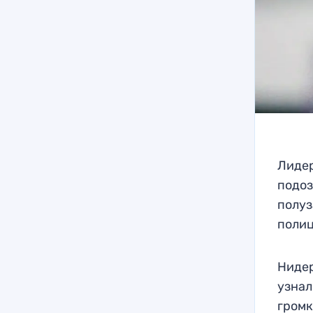
Лидер
подоз
полуз
полиц
Нидер
узнал
громк