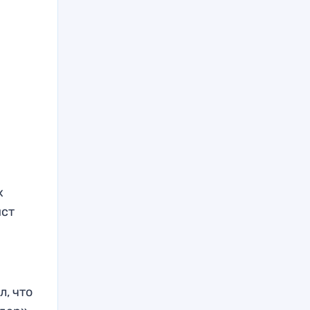
х
ист
л, что