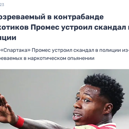
23
озреваемый в контрабанде
котиков Промес устроил скандал 
иции
«Спартака» Промес устроил скандал в полиции из
реваемых в наркотическом опьянении