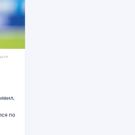
нит»
аявил,
лся по