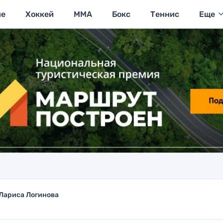
ие
Хоккей
MMA
Бокс
Теннис
Еще
Лариса Логинова