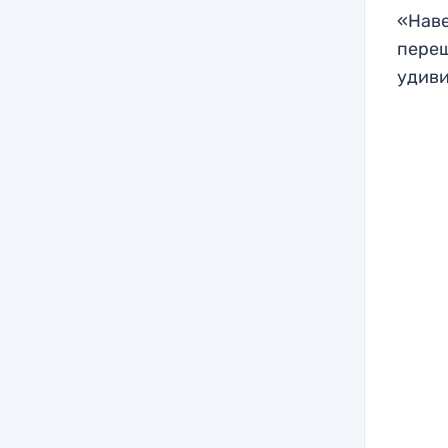
«Наве
переш
удиви