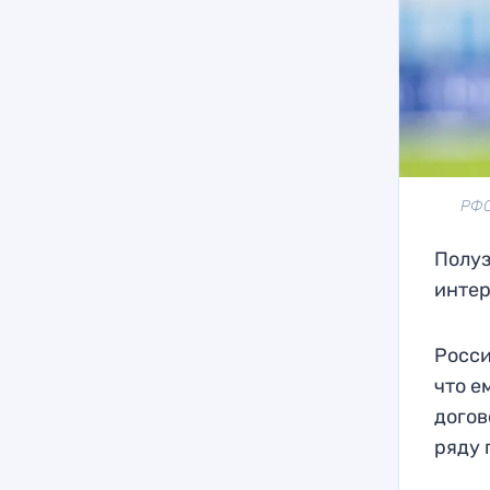
РФС
Полуз
интер
Росси
что е
догов
ряду 