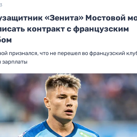
23
узащитник «Зенита» Мостовой м
писать контракт с французским
бом
ой признался, что не перешел во французский клу
й зарплаты