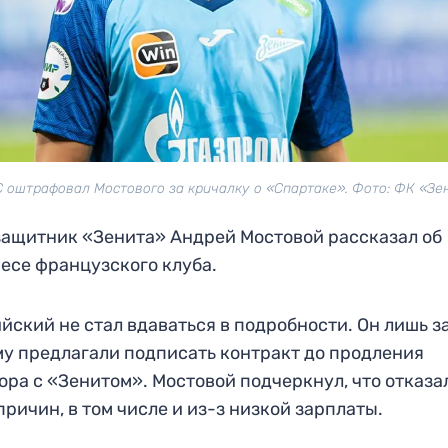
 оштрафовал Мостового за кричалку о «Спартаке». Фото: ФК «Зе
ащитник «Зенита» Андрей Мостовой рассказал об
есе французского клуба.
йский не стал вдаваться в подробности. Он лишь з
му предлагали подписать контракт до продления
ора с «Зенитом». Мостовой подчеркнул, что отказа
причин, в том числе и из-з низкой зарплаты.