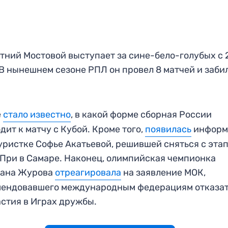
тний Мостовой выступает за сине-бело-голубых с 
 В нынешнем сезоне РПЛ он провел 8 матчей и забил
е
стало известно
, в какой форме сборная России
дит к матчу с Кубой. Кроме того,
появи
л
ась
информ
уристке Софье Акатьевой, решившей сняться с эта
При в Самаре. Наконец, олимпийская чемпионка
лана Журова
отреагировала
на заявление МОК,
мендовавшего международным федерациям отказа
астия в Играх дружбы.