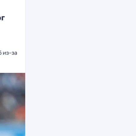
ог
б из-за