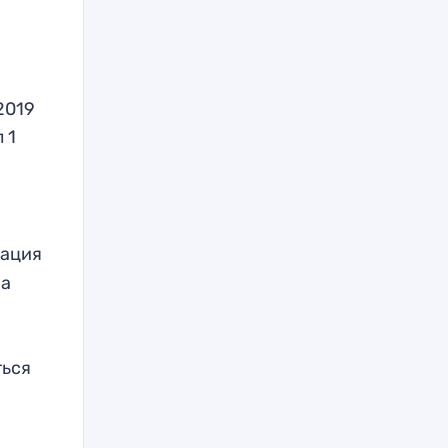
2019
 1
ация
па
ться