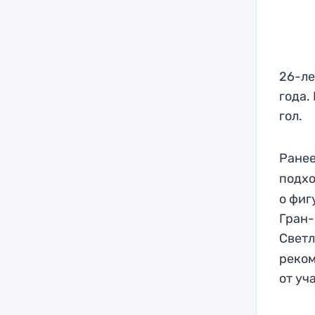
26-ле
года.
гол.
Ране
подхо
о фиг
Гран-
Свет
реко
от уч