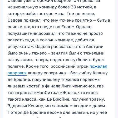
Оздоев уже сторожил сборной. Он провел за
национальную команду более 30 матчей, в
которых забил четыре мяча. Тем не менее,
Оздоев признал, что ему «очень приятно — быть в
списке тех, кто поедет на Евро». Однако
полузащитник добавил, что «важно не просто
поехать туда, а помочь команде, добиться
результата». Оздоев рассказал, что в Австрии
было очень тяжело – занятия были с тяжелыми
нагрузками, теперь, надеется футболист будет
полегче. Кроме того, российский игрок
пожелал
здоровья
лидеру соперника – бельгийцу Кевину
де Брюйне, получившему тяжелые переломы
лицевых костей в финале Лиги чемпионов, где
тот играл за «МанСити»: «Жалко, что игрок
такого класса, как Де Брюйне, получил травму.
Здоровья Кевину, мы занимаемся одним делом.
Потеря Де Брюйне весома для Бельгии, но у нее