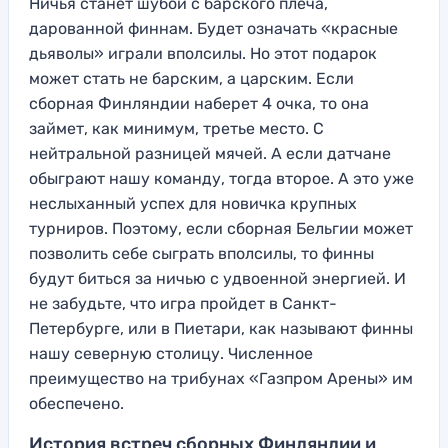
Ничья станет шубой с барского плеча,
дарованной финнам. Будет означать «красные
дьяволы» играли вполсилы. Но этот подарок
может стать не барским, а царским. Если
сборная Финляндии наберет 4 очка, то она
займет, как минимум, третье место. С
нейтральной разницей мячей. А если датчане
обыграют нашу команду, тогда второе. А это уже
неслыханный успех для новичка крупных
турниров. Поэтому, если сборная Бельгии может
позволить себе сыграть вполсилы, то финны
будут биться за ничью с удвоенной энергией. И
не забудьте, что игра пройдет в Санкт-
Петербурге, или в Пиетари, как называют финны
нашу северную столицу. Численное
преимущество на трибунах «Газпром Арены» им
обеспечено.
История встреч сборных Финляндии и