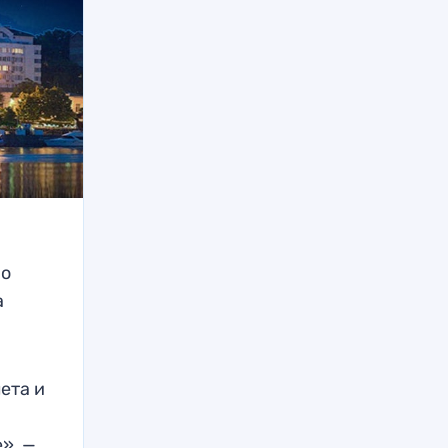
 о
а
ета и
», —