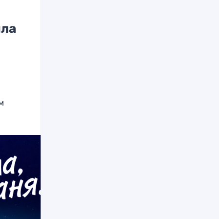
ила
м