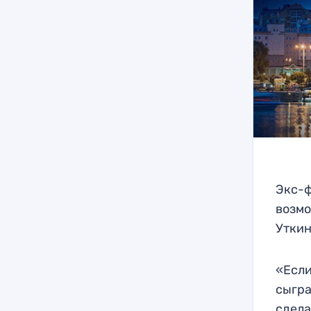
Экс-ф
возмо
Уткин
«Если
сыгра
сдела