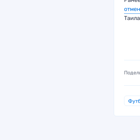
отме
Таил
Подел
Фут