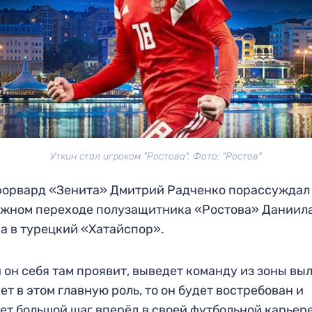
Уткин стал игроком "Ростова". Фото: "Ростов"
орвард «Зенита» Дмитрий Радченко порассуждал
жном переходе полузащитника «Ростова» Даниил
а в турецкий «Хатайспор».
 он себя там проявит, выведет команду из зоны выл
ет в этом главную роль, то он будет востребован и
ет большой шаг вперёд в своей футбольной карьере