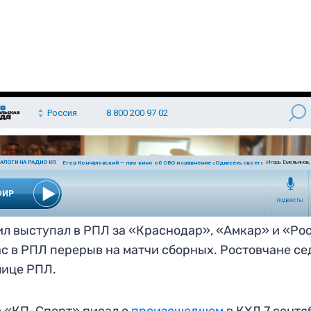
л выступал в РПЛ за «Краснодар», «Амкар» и «Рос
с в РПЛ перерыв на матчи сборных. Ростовчане с
лице РПЛ.
 «КП-Спорт» писал о
произошедшем
в КХЛ 7 сентя