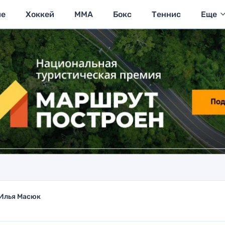
ие
Хоккей
MMA
Бокс
Теннис
Еще
Илья Масюк