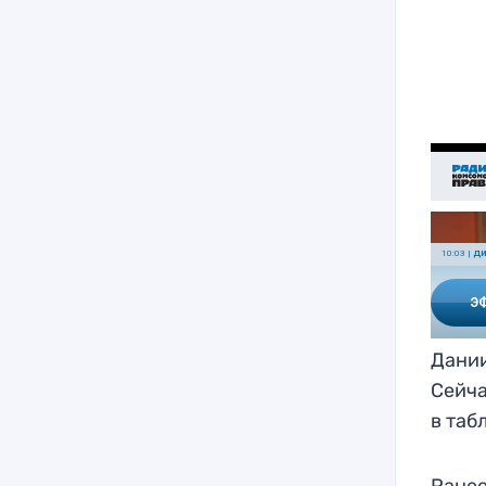
Дании
Сейча
в таб
Ранее