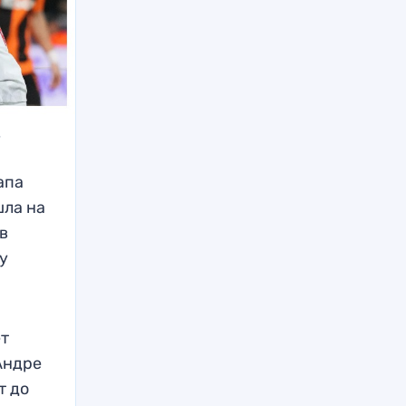
s
апа
шла на
в
зу
ет
Андре
т до