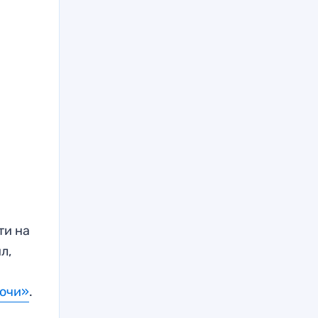
з
ти на
л,
очи»
.