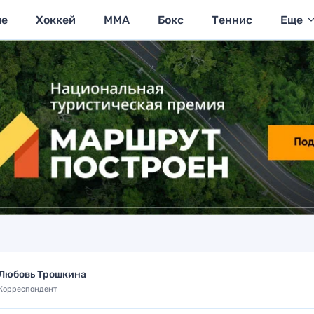
ие
Хоккей
MMA
Бокс
Теннис
Еще
Любовь Трошкина
Корреспондент