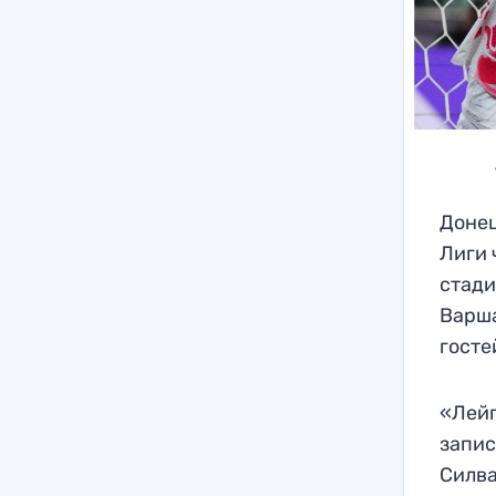
Донец
Лиги 
стади
Варша
госте
«Лейп
запис
Силва