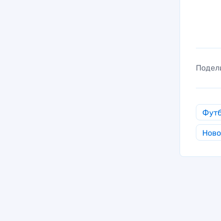
Подел
Фут
Ново