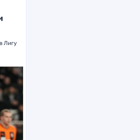
и
в Лигу