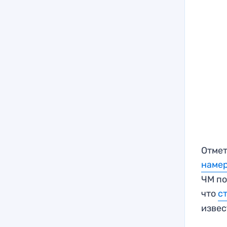
Отмет
намер
ЧМ по
что
с
извес