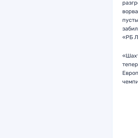
разгр
ворва
пусты
забил
«РБ Л
«Шахт
тепер
Европ
чемпи