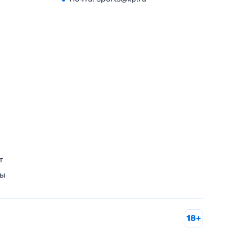
т
ры
18+