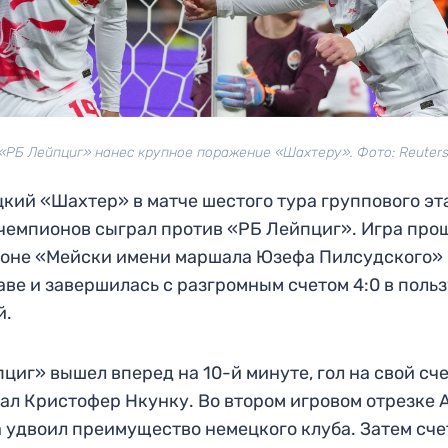
«РБ Лейпциг» нанес крупное поражение «Шахтеру». Фото: Reuter
кий «Шахтер» в матче шестого тура группового эт
чемпионов сыграл против «РБ Лейпциг». Игра про
оне «Мейски имени маршала Юзефа Пилсудского» 
ве и завершилась с разгромным счетом 4:0 в поль
й.
циг» вышел вперед на 10-й минуте, гол на свой сч
ал Кристофер Нкунку. Во втором игровом отрезке 
 удвоил преимущество немецкого клуба. Затем сче