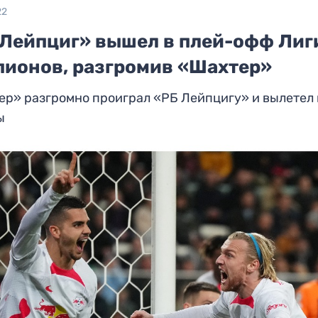
22
 Лейпциг» вышел в плей-офф Лиг
пионов, разгромив «Шахтер»
р» разгромно проиграл «РБ Лейпцигу» и вылетел 
ы