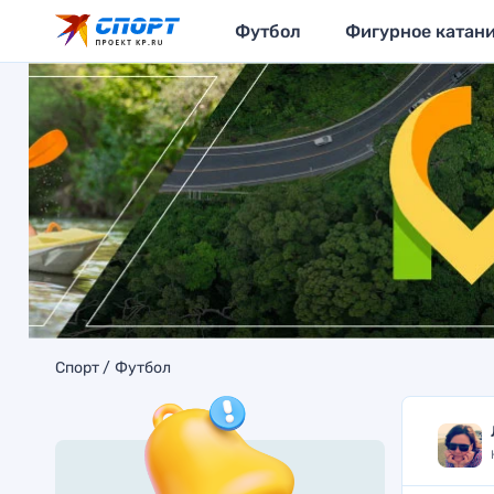
Футбол
Фигурное катан
Спорт
Футбол