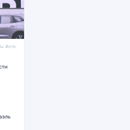
и. Фото:
сти
аэль