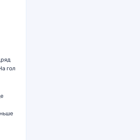
дряд
На гол
це
еньше