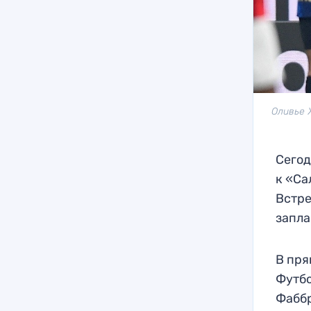
Оливье 
Сегод
к «Са
Встре
запла
В пря
Футбо
Фабб