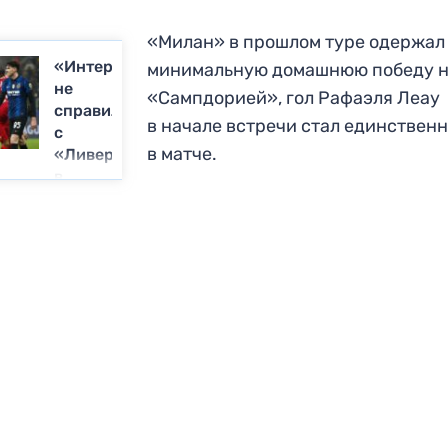
«Милан» в прошлом туре одержал
«Интер»
минимальную домашнюю победу 
не
«Сампдорией», гол Рафаэля Леау
справился
в начале встречи стал единствен
с
в матче.
«Ливерпулем»
в
матче
ЛЧ