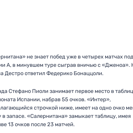
рнитана» не знает побед уже в четырех матчах по
ии А, в минувшем туре сыграв вничью с «Дженоа». 
а Дестро ответил Федерико Бонаццоли.
да Стефано Пиоли занимает первое место в табли
оната Испании, набрав 55 очков. «Интер»,
лагающийся строчкой ниже, имеет на одно очко м
у в запасе. «Салернитана» замыкает таблицу, имея
иве 13 очков после 23 матчей.