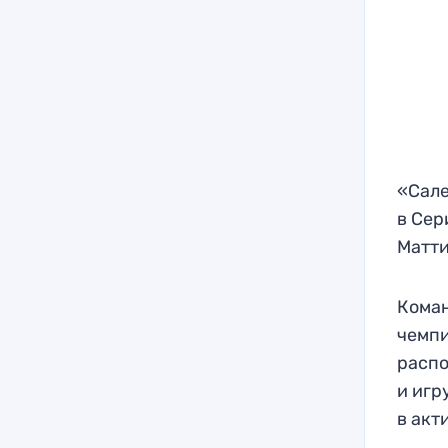
«Сале
в Сер
Матти
Коман
чемпи
распо
и игр
в акт