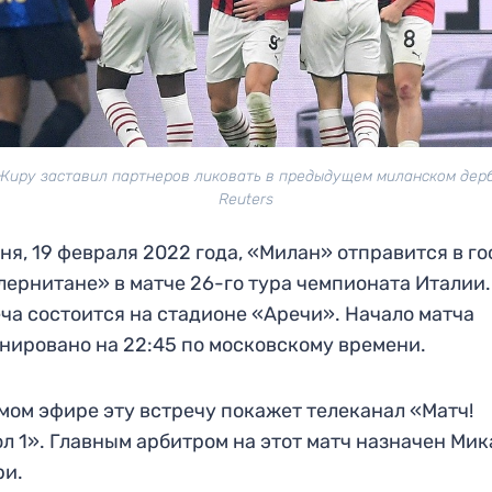
Жиру заставил партнеров ликовать в предыдущем миланском дерб
Reuters
ня, 19 февраля 2022 года, «Милан» отправится в го
лернитане» в матче 26-го тура чемпионата Италии.
ча состоится на стадионе «Аречи». Начало матча
нировано на 22:45 по московскому времени.
мом эфире эту встречу покажет телеканал «Матч!
л 1». Главным арбитром на этот матч назначен Мик
ри.