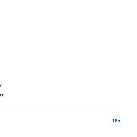
т
ры
18+