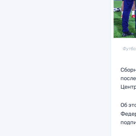
Футбо
Сборн
после
Центр
Об эт
Федер
подпи