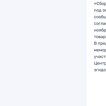
«Сбор
под э
сообщ
согла
ноябр
товар
В пре
мемор
участ
Центр
эгидо