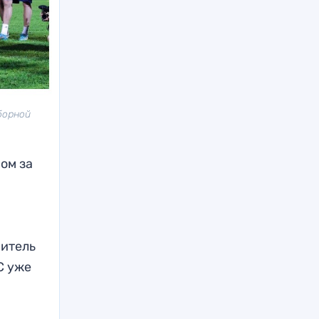
борной
ом за
витель
С уже