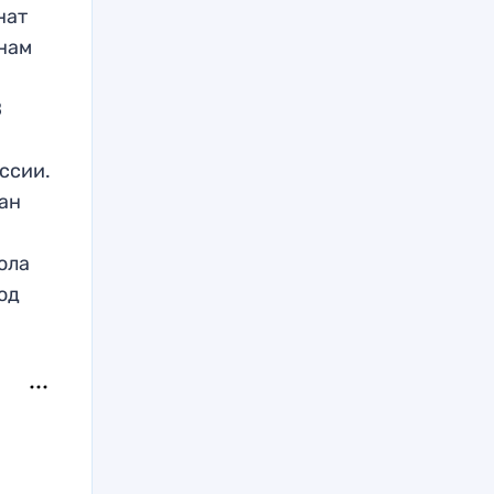
нат
 нам
В
ссии.
ан
ола
од