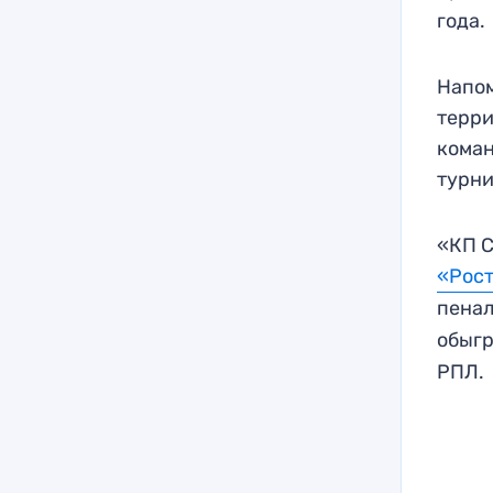
года.
Напом
терри
коман
турни
«КП С
«Рост
пенал
обыгр
РПЛ.