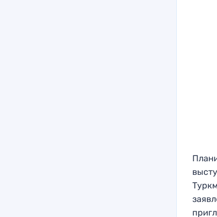
Плани
высту
Туркм
заявл
пригл