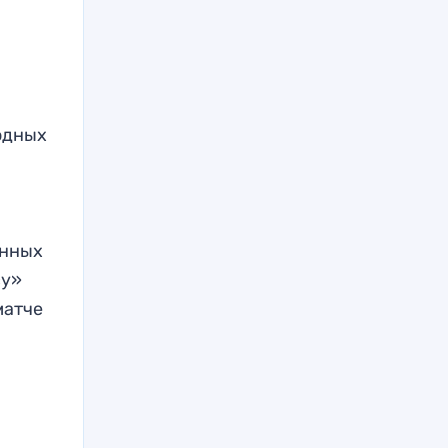
одных
анных
су»
матче