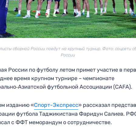
листы сборной России поедут на крупный турнир. Фото: соцсети с
России
ая России по футболу летом примет участие в перв
днее время крупном турнире – чемпионате
ально‑Азиатской футбольной Ассоциации (CAFA).
ом изданию «
Спорт-Экспресс
» рассказал предста
ации футбола Таджикистана Фаридун Салиев. РФ
сал с ФФТ меморандум о сотрудничестве.