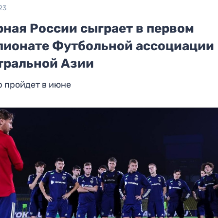
23
рная России сыграет в первом
пионате Футбольной ассоциации
тральной Азии
р пройдет в июне