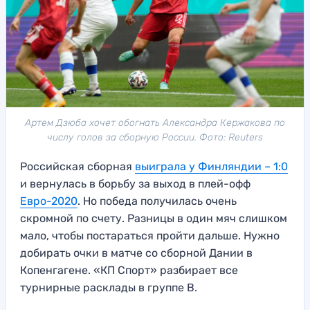
Артем Дзюба хочет обогнать Александра Кержакова по
числу голов за сборную России. Фото: Reuters
Российская сборная
выиграла у Финляндии – 1:0
и вернулась в борьбу за выход в плей-офф
Евро-2020
. Но победа получилась очень
скромной по счету. Разницы в один мяч слишком
мало, чтобы постараться пройти дальше. Нужно
добирать очки в матче со сборной Дании в
Копенгагене. «КП Спорт» разбирает все
турнирные расклады в группе В.