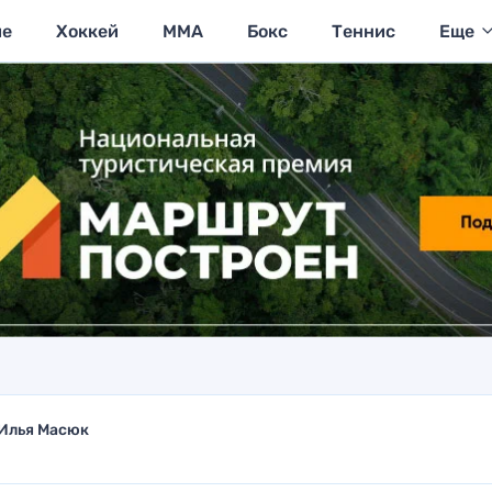
ие
Хоккей
MMA
Бокс
Теннис
Еще
Илья Масюк