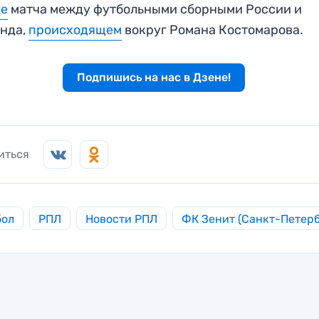
не
матча между футбольными сборными России и
анда,
происходящем
вокруг Романа Костомарова.
Подпишись на нас в Дзене!
иться
бол
РПЛ
Новости РПЛ
ФК Зенит (Санкт-Петерб