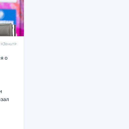
 «Зенит»
я о
и
азал