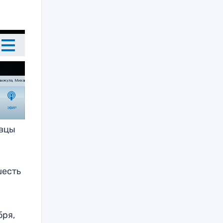
овцы
шесть
бря,