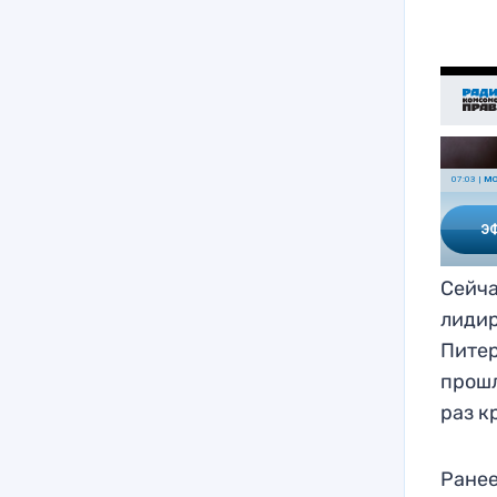
Сейча
лидир
Питер
прошл
раз к
Ранее