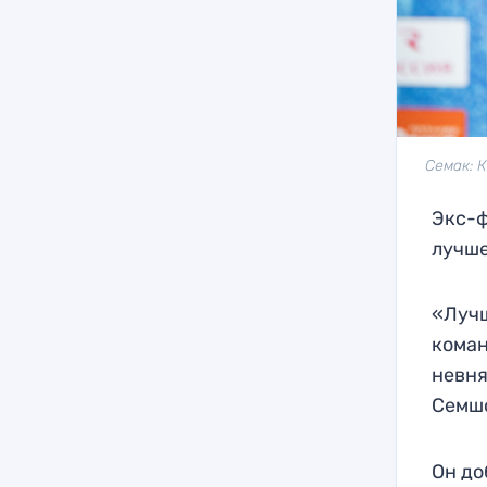
Семак: 
Экс-ф
лучше
«Лучш
коман
невня
Семш
Он до