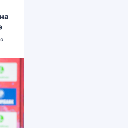
она
е
го