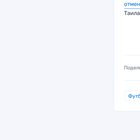
отме
Таил
Подел
Фут