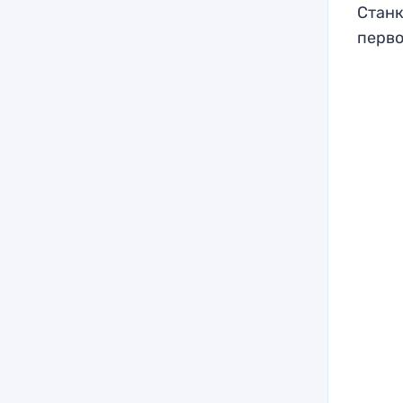
Станк
перво