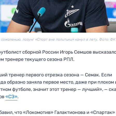
К сожалению, лозунг «Спорт вне политики» канул в лету. Фото: ФК
утболист сборной России Игорь Семшов высказалс
м тренере текущего сезона РПЛ.
ий тренер первого отрезка сезона — Семак. Если
да образно заняла первое место, даже при плохом 
тном футболе, значит этот тренер — лучший», — ск
ов
«СЭ»
.
бавил, что «Локомотив» Галактионова и «Спартак»