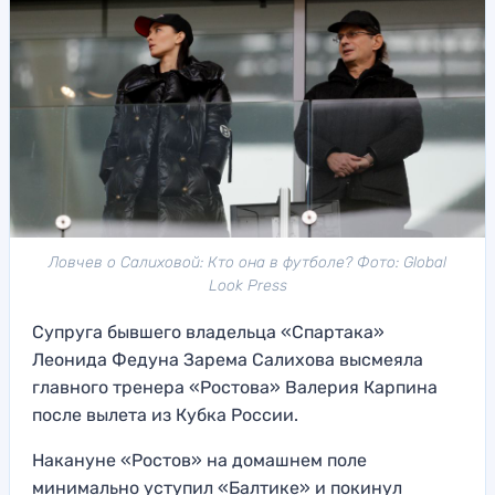
Ловчев о Салиховой: Кто она в футболе? Фото: Global
Look Press
Супруга бывшего владельца «Спартака»
Леонида Федуна Зарема Салихова высмеяла
главного тренера «Ростова» Валерия Карпина
после вылета из Кубка России.
Накануне «Ростов» на домашнем поле
минимально уступил «Балтике» и покинул