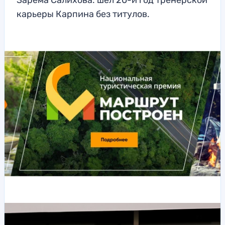
Зарема Салихова: шел 20-й год тренерской
карьеры Карпина без титулов.