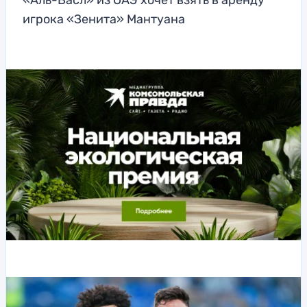
«Аль-Васл» из ОАЭ хочет взять в аренду
игрока «Зенита» Мантуана