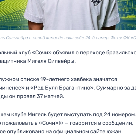
ль Сильвейра в новой команде взял себе 24-й номер. Фото: ФК «
льный клуб «Сочи» объявил о переходе бразильск
ащитника Мигеля Силвейры.
лужном списке 19-летнего хавбека значатся
иненсе» и «Ред Булл Брагантино». Суммарно за д
ды он провел 37 матчей.
шем клубе Мигель будет выступать под 24 номером
 пожаловать в «Сочи»!» — говорится в сообщении,
ое опубликовано на официальном сайте южан.