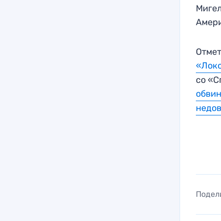
Мигел
Амери
Отмет
«Локо
со «С
обви
недо
Подел