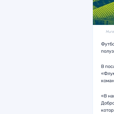
Миге
Футбо
полуз
В пос
«Флум
коман
«В на
Добро
котор