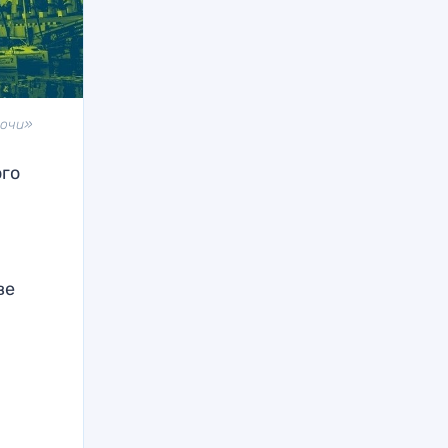
Сочи»
ого
ве
.