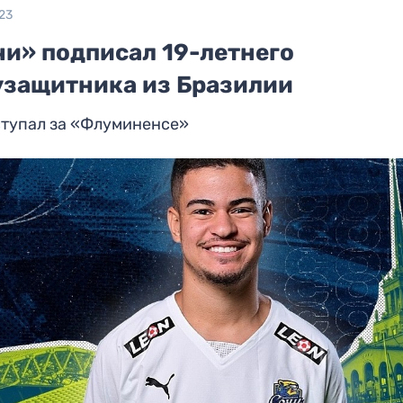
23
чи» подписал 19-летнего
узащитника из Бразилии
ступал за «Флуминенсе»