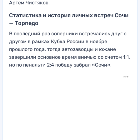
Артем Чистяков.
Статистика и история личных встреч Сочи
— Торпедо
В последний раз соперники встречались друг с
другом в рамках Кубка России в ноябре
прошлого года, тогда автозаводцы и южане
завершили основное время вничью со счетом 1:1,
но по пенальти 2:4 победу забрал «Сочи».