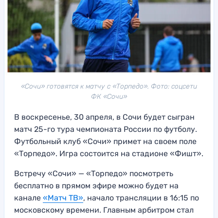
«Сочи» готовятся к матчу с «Торпедо». Фото: соцсети
ФК «Сочи»
В воскресенье, 30 апреля, в Сочи будет сыгран
матч 25-го тура чемпионата России по футболу.
Футбольный клуб «Сочи» примет на своем поле
«Торпедо». Игра состоится на стадионе «Фишт».
Встречу «Сочи» — «Торпедо» посмотреть
бесплатно в прямом эфире можно будет на
канале
«Матч ТВ»
, начало трансляции в 16:15 по
московскому времени. Главным арбитром стал