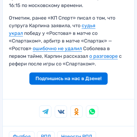
16:15 по московскому времени.
Отметим, ранее «КП Спорт» писал о том, что
супруга Карпина заявила, что
судья
украл
победу у «Ростова» в матче со
«Спартаком», арбитр в матче «Спартак» —
«Ростов»
ошибочно не удалил
Соболева в
первом тайме, Карпин рассказал
о разговоре
с
рефери после игры со «Спартаком».
Подпишись на нас в Дзене!
Футбол
РПЛ
Новости РПЛ