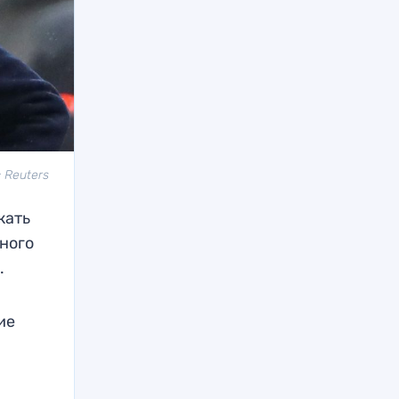
 Reuters
жать
ного
ы.
ие