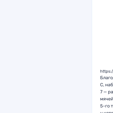
https
Благо
С, на
7 — р
мячей
5-го 
у кот