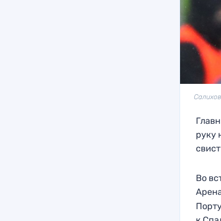
Салихов
Главн
руку 
свист
Во вс
Арен
Порту
к Спа