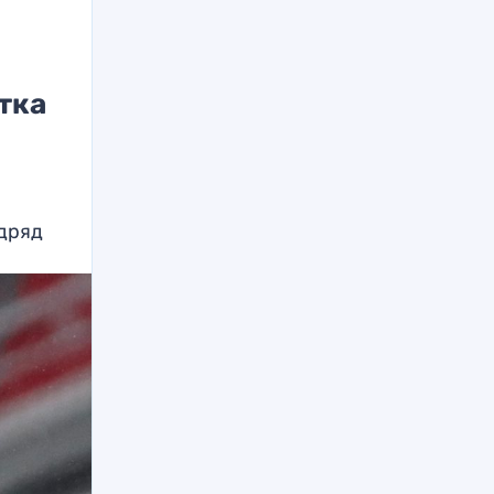
тка
одряд