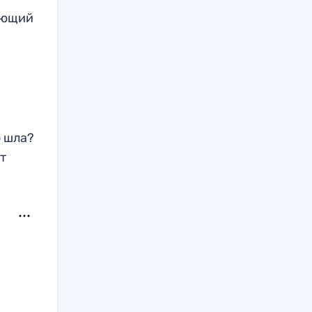
вующий
о шла?
ет