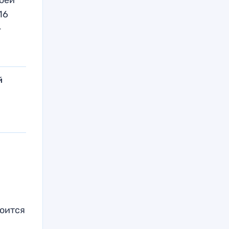
16
—
й
тоится