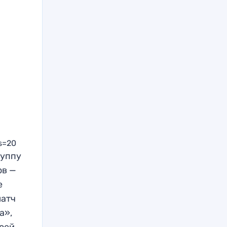
s=20
руппу
ов —
е
матч
а»,
воей