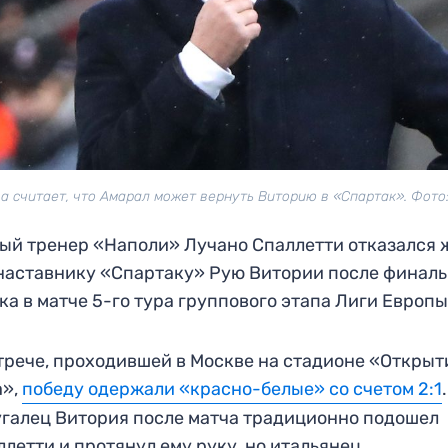
а считает, что Амарал может вернуть Виторию в «Спартак». Фото:
ый тренер «Наполи» Лучано Спаллетти отказался 
наставнику «Спартаку» Рую Витории после финаль
ка в матче 5-го тура группового этапа Лиги Европ
трече, проходившей в Москве на стадионе «Открыт
а»,
победу одержали «красно-белые» со счетом 2:1
.
галец Витория после матча традиционно подошел
ллетти и протянул ему руку, но итальянец