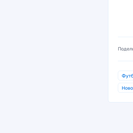
Подел
Фут
Ново