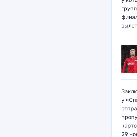
групп
финал
вылет
Заклю
у «Сп
отпра
пропу
карто
29 но