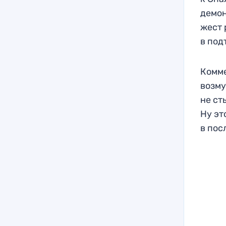
демон
жест 
в под
Комме
возму
не ст
Ну эт
в пос