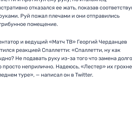
стративно отказался ее жать, показав соответст
руками. Руй пожал плечами и они отправились
трибунное помещение.
нтатор и ведущий «Матч ТВ» Георгий Черданцев
тился реакцией Спаллетти: «Спаллетти, ну как
ыдно? Не подавать руку из-за того что замена долг
о просто неприлично. Надеюсь, «Лестер» их грохн
леднем туре», — написал он в Twitter.