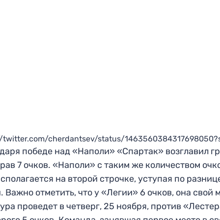
://twitter.com/cherdantsev/status/1463560384317698050?
даря победе над «Наполи» «Спартак» возглавил г
брав 7 очков. «Наполи» с таким же количеством очк
асполагается на второй строчке, уступая по разниц
. Важно отметить, что у «Легии» 6 очков, она свой 
тура проведет в четверг, 25 ноября, против «Лестер
орого 5 очков. Команда, занявшая первое место в с