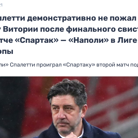
21
ллетти демонстративно не пожал
у Витории после финального свис
тче «Спартак» — «Наполи» в Лиге
опы
и» Спалетти проиграл «Спартаку» второй матч п