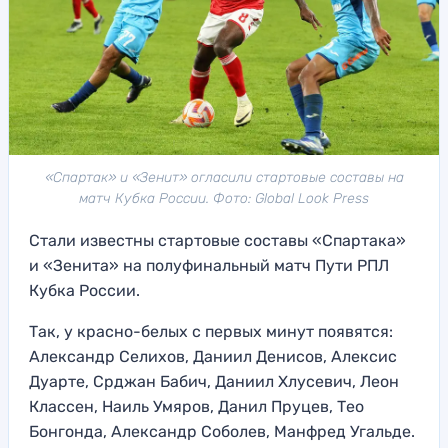
«Спартак» и «Зенит» огласили стартовые составы на
матч Кубка России. Фото: Global Look Press
Стали известны стартовые составы «Спартака»
и «Зенита» на полуфинальный матч Пути РПЛ
Кубка России.
Так, у красно-белых с первых минут появятся:
Александр Селихов, Даниил Денисов, Алексис
Дуарте, Срджан Бабич, Даниил Хлусевич, Леон
Классен, Наиль Умяров, Данил Пруцев, Тео
Бонгонда, Александр Соболев, Манфред Угальде.