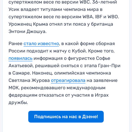
супертяжелом весе по версии WBC. 36-летний
Усик владеет титулами чемпиона мира в
супертяжелом весе по версиям WBA, IBF и WBO.
Уроженец Крыма отнял эти пояса у британца
Энтони Джошуа.
Ранее
стало известно
, в какой форме сборная
России подходит к матчу с Кубой. Кроме того,
появи
л
ась
информация о фигуристке Софье
Акатьевой, решившей сняться с этапа Гран-При
в Самаре. Наконец, олимпийская чемпионка
Светлана Журова
отреагировала
на заявление
МОК, рекомендовавшего международным
федерациям отказаться от участия в Играх
дружбы.
Подпишись на нас в Дзене!