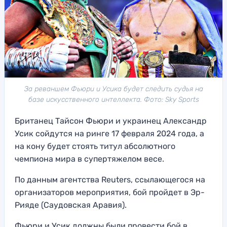
За реваншем Фьюри и Усика будет следить судья на
базе искусственного интеллекта. Фото: Sky Sports
Британец Тайсон Фьюри и украинец Александр
Усик сойдутся на ринге 17 февраля 2024 года, а
на кону будет стоять титул абсолютного
чемпиона мира в супертяжелом весе.
По данным агентства Reuters, ссылающегося на
организаторов мероприятия, бой пройдет в Эр-
Рияде (Саудовская Аравия).
Фьюри и Усик должны были провести бой в