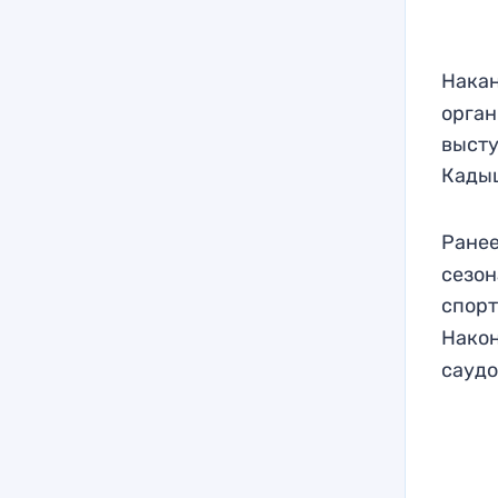
Накан
орган
высту
Кадыш
Ранее
сезон
спорт
Нако
саудо