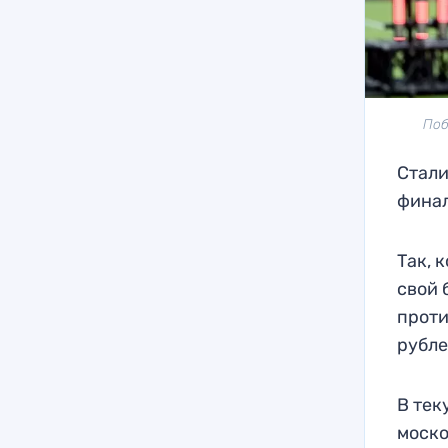
Поб
Стали
финал
Так, 
свой 
проти
рубле
В тек
моско