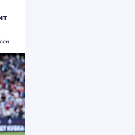
ит
блей