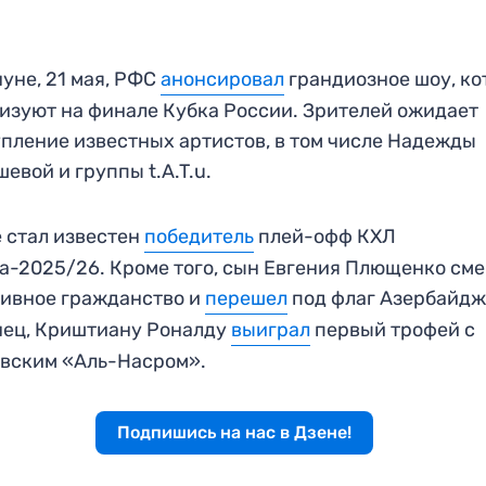
уне, 21 мая, РФС
анонсировал
грандиозное шоу, ко
изуют на финале Кубка России. Зрителей ожидает
пление известных артистов, в том числе Надежды
евой и группы t.A.T.u.
 стал известен
победитель
плей-офф КХЛ
а-2025/26. Кроме того, сын Евгения Плющенко см
ивное гражданство и
перешел
под флаг Азербайдж
нец, Криштиану Роналду
выиграл
первый трофей с
вским «Аль-Насром».
Подпишись на нас в Дзене!