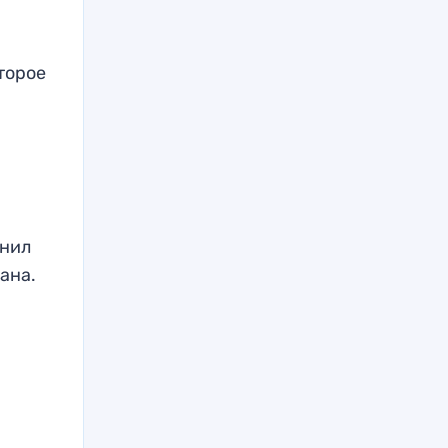
торое
енил
ана.