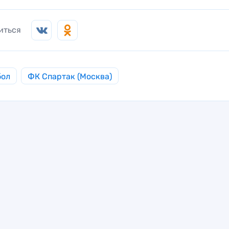
иться
бол
ФК Спартак (Москва)