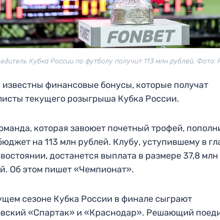
едитель Кубка России по футболу получит 113 млн рублей. Фото:
 известны финансовые бонусы, которые получат
исты текущего розыгрыша Кубка России.
команда, которая завоюет почетный трофей, пополн
бюджет на 113 млн рублей. Клубу, уступившему в г
востоянии, достанется выплата в размере 37,8 млн
й. Об этом пишет «Чемпионат».
ущем сезоне Кубка России в финале сыграют
вский «Спартак» и «Краснодар». Решающий поед