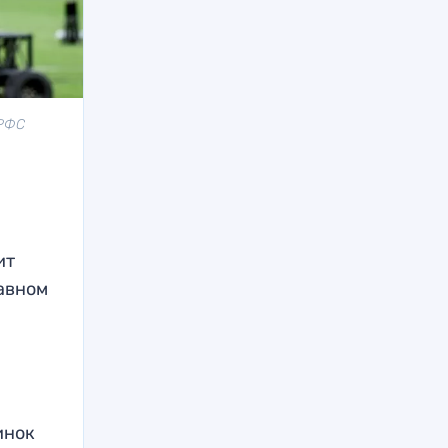
 РФС
ит
лавном
инок