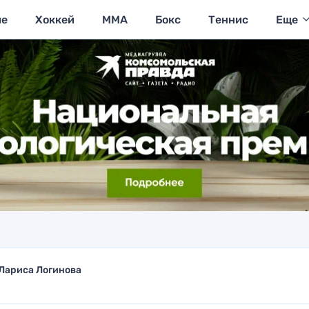
ие
Хоккей
MMA
Бокс
Теннис
Еще
Лариса Логинова