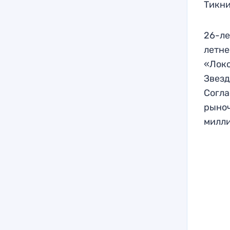
Тикни
26-ле
летне
«Локо
Звезд
Согла
рыноч
милли