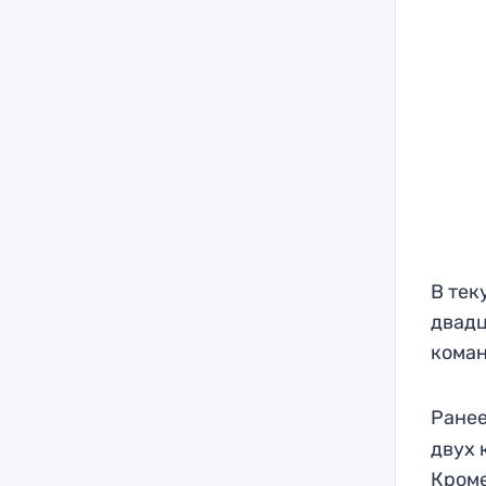
В тек
двадц
коман
Ранее
двух 
Кроме