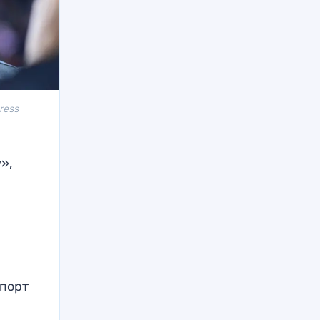
ress
»,
спорт