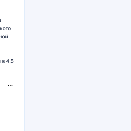
в
кого
ной
в 4,5