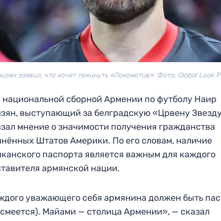
низян заявил, что хочет покинуть «Локомотив». Фото: Global Look P
 национальной сборной Армении по футболу Наир
зян, выступающий за белградскую «Црвену Звезду
зал мнение о значимости получения гражданства
нённых Штатов Америки. По его словам, наличие
канского паспорта является важным для каждого
тавителя армянской нации.
ждого уважающего себя армянина должен быть па
смеется). Майами — столица Армении», — сказал