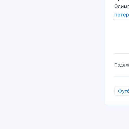
Олим
поте
Подел
Фут