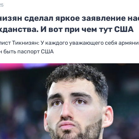
25
низян сделал яркое заявление на
данства. И вот при чем тут США
лист Тикнизян: У каждого уважающего себя армян
н быть паспорт США