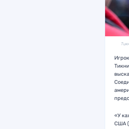
Тик
Игрок
Тикни
выска
Соеди
амери
предс
«У ка
США (