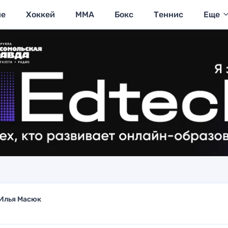
ие
Хоккей
MMA
Бокс
Теннис
Еще
Илья Масюк