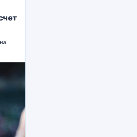
счет
ина