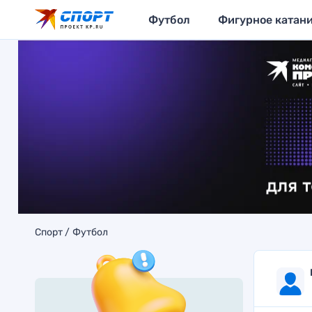
Футбол
Фигурное катан
Спорт
Футбол