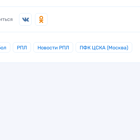
иться
бол
РПЛ
Новости РПЛ
ПФК ЦСКА (Москва)