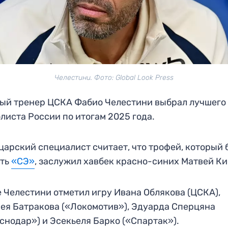
Челестини. Фото: Global Look Press
ый тренер ЦСКА Фабио Челестини выбрал лучшего
листа России по итогам 2025 года.
арский специалист считает, что трофей, который 
ать
«СЭ»
, заслужил хавбек красно-синих Матвей Ки
 Челестини отметил игру Ивана Облякова (ЦСКА),
ея Батракова («Локомотив»), Эдуарда Сперцяна
снодар») и Эсекьеля Барко («Спартак»).