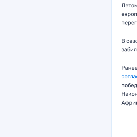
Летом
европ
перег
В сез
забил
Ранее
согла
побед
Нако
Африк