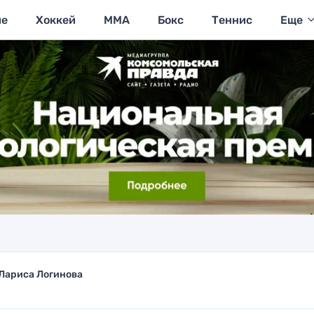
ие
Хоккей
MMA
Бокс
Теннис
Еще
Лариса Логинова