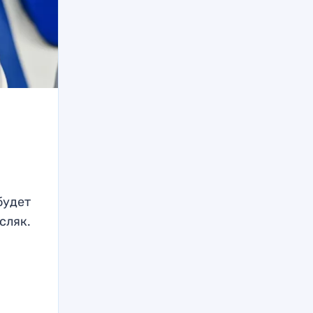
будет
сляк.