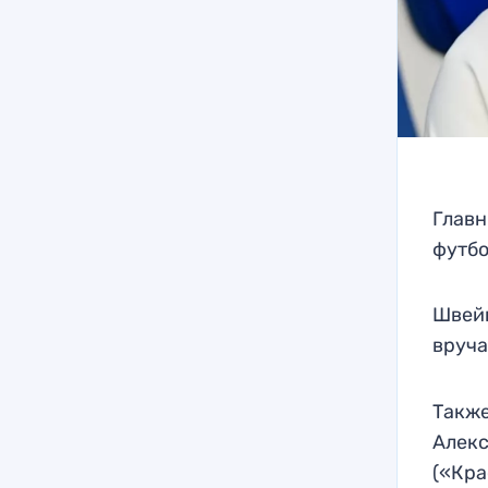
Главн
футбо
Швейц
вруч
Также
Алекс
(«Кра