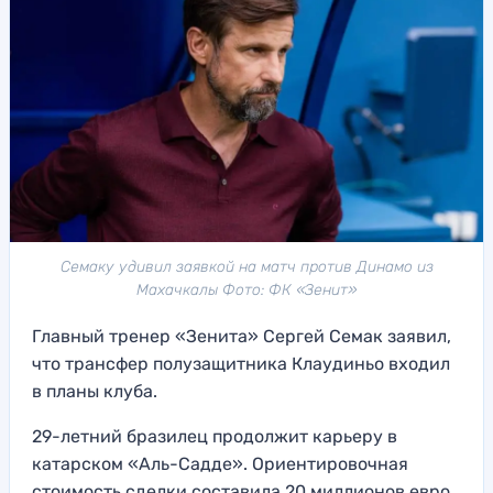
Семаку удивил заявкой на матч против Динамо из
Махачкалы Фото: ФК «Зенит»
Главный тренер «Зенита» Сергей Семак заявил,
что трансфер полузащитника Клаудиньо входил
в планы клуба.
29-летний бразилец продолжит карьеру в
катарском «Аль-Садде». Ориентировочная
стоимость сделки составила 20 миллионов евро.