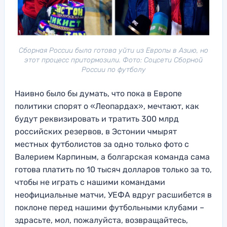
Сборная России была готова уйти из Европы в Азию, но
этот процесс притормозили. Фото: Соцсети Сборной
России по футболу
Наивно было бы думать, что пока в Европе
политики спорят о «Леопардах», мечтают, как
будут реквизировать и тратить 300 млрд
российских резервов, в Эстонии чмырят
местных футболистов за одно только фото с
Валерием Карпиным, а болгарская команда сама
готова платить по 10 тысяч долларов только за то,
чтобы не играть с нашими командами
неофициальные матчи, УЕФА вдруг расшибется в
поклоне перед нашими футбольными клубами –
здрасьте, мол, пожалуйста, возвращайтесь,