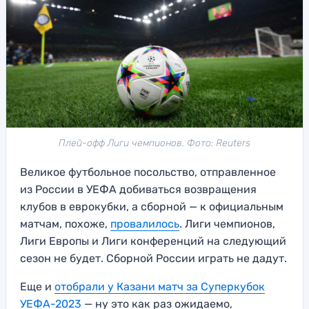
Плей-офф Лиги чемпионов. Фото: Reuters
Великое футбольное посольство, отправленное
из России в УЕФА добиваться возвращения
клубов в еврокубки, а сборной — к официальным
матчам, похоже,
провалилось
. Лиги чемпионов,
Лиги Европы и Лиги конференций на следующий
сезон не будет. Сборной России играть не дадут.
Еще и
отобрали у Казани матч за Суперкубок
УЕФА-2023
— ну это как раз ожидаемо,