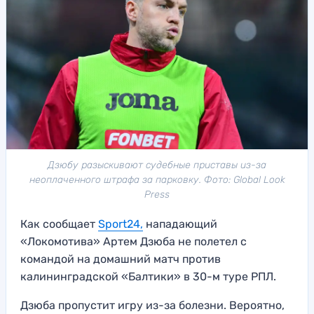
Дзюбу разыскивают судебные приставы из-за
неоплаченного штрафа за парковку. Фото: Global Look
Press
Как сообщает
Sport24,
нападающий
«Локомотива» Артем Дзюба не полетел с
командой на домашний матч против
калининградской «Балтики» в 30-м туре РПЛ.
Дзюба пропустит игру из-за болезни. Вероятно,