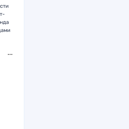
ести
т-
анда
дами