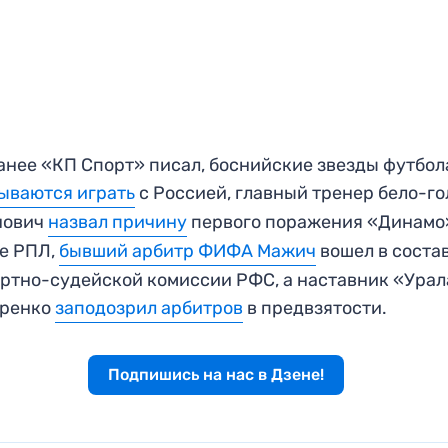
анее «КП Спорт» писал, боснийские звезды футбол
ываются играть
с Россией, главный тренер бело-г
нович
назвал причину
первого поражения «Динамо
е РПЛ,
бывший арбитр ФИФА Мажич
вошел в соста
ртно-судейской комиссии РФС, а наставник «Урал
аренко
заподозрил арбитров
в предвзятости.
Подпишись на нас в Дзене!