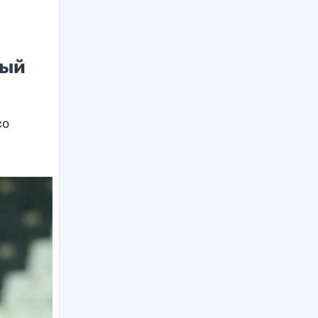
ный
со