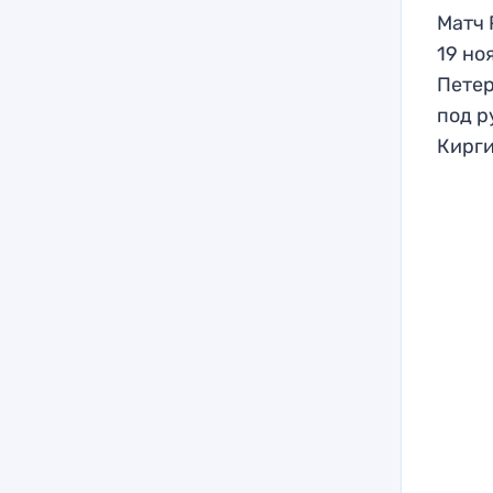
Матч 
19 но
Петер
под р
Кирги