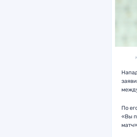
Напад
заяви
между
По ег
«Вы п
матч»