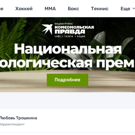
ие
Хоккей
MMA
Бокс
Теннис
Еще
Любовь Трошкина
Корреспондент