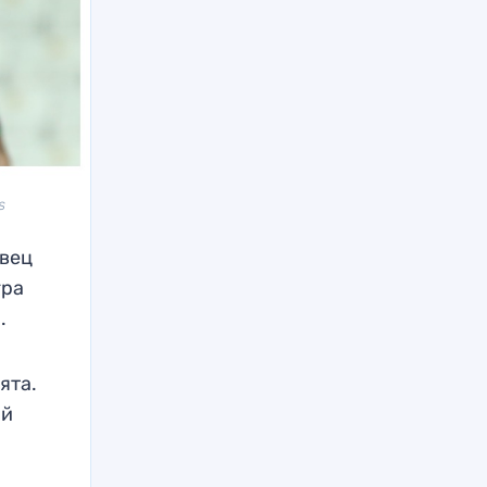
s
авец
гра
.
ята.
ий