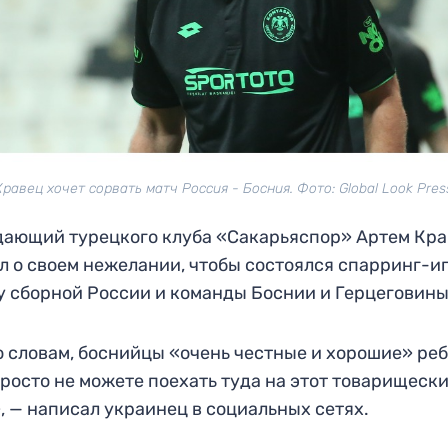
Кравец хочет сорвать матч Россия - Босния. Фото: Global Look Pres
ающий турецкого клуба «Сакарьяспор» Артем Кр
л о своем нежелании, чтобы состоялся спарринг-и
 сборной России и команды Боснии и Герцеговины
о словам, боснийцы «очень честные и хорошие» реб
росто не можете поехать туда на этот товарищеск
, — написал украинец в социальных сетях.