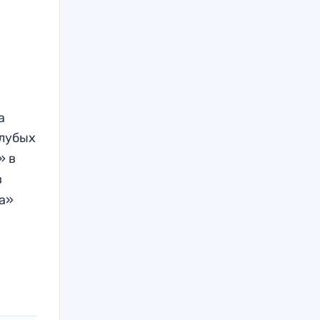
а
олубых
» в
в
а»