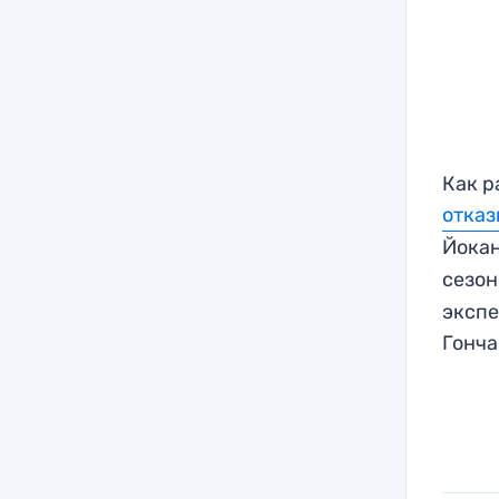
Как р
отказ
Йока
сезон
экспе
Гонч