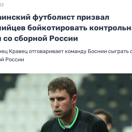
22
аинский футболист призвал
нийцев бойкотировать контроль
ч со сборной России
ец Кравец отговаривает команду Боснии сыграть 
ой России