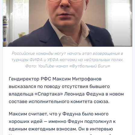
Российские команды могут начать этап возвращения в
турниры ФИФА и УЕФА матчами на нейтральных полях.
Фото: YouTube-канал «Футбольный Биги»
Гендиректор РФС Максим Митрофанов
высказался по поводу отсутствия бывшего
владельца «Спартака» Леонида Федуна в новом
составе исполнительного комитета союза.
Максим считает, что у Федуна было много
хороших идей — именно Федун подтолкнул к
единым ежегодным взносам. Он в интервью