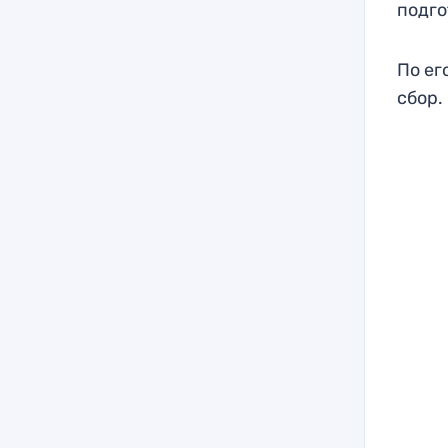
подго
По ег
сбор.