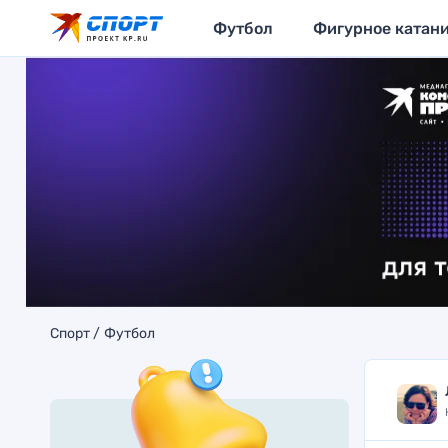
Футбол
Фигурное катан
Спорт
Футбол