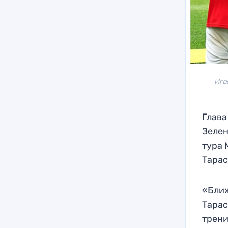
Игр
Глава
Зелен
тура 
Тарас
«Ближ
Тарас
трени