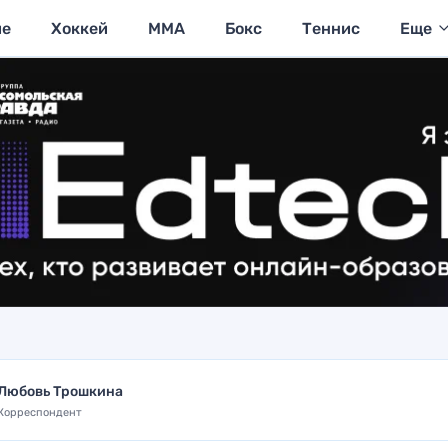
ие
Хоккей
MMA
Бокс
Теннис
Еще
Любовь Трошкина
Корреспондент