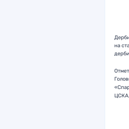
Дерби
на ст
дерби
Отмет
Голо
«Спар
ЦСКА