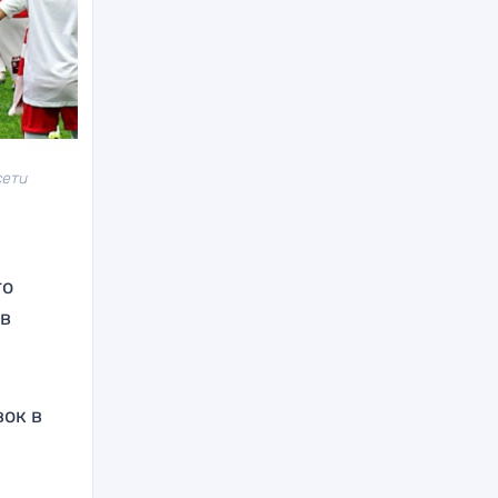
сети
го
 в
вок в