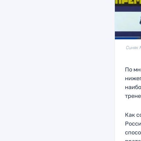
Синяк 
По мн
нижег
наибо
трене
Как с
Росси
спосо