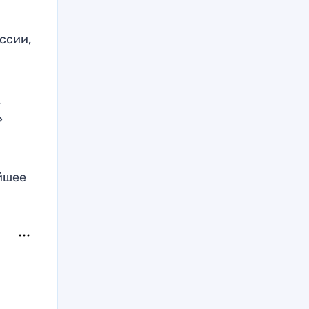
я
ссии,
.
»
айшее