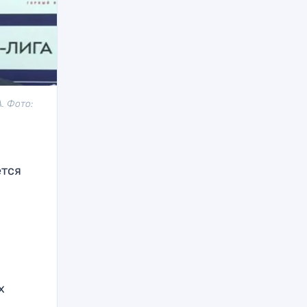
. Фото:
ется
х