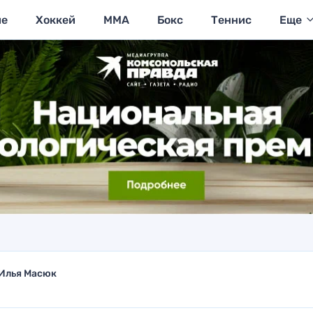
ие
Хоккей
MMA
Бокс
Теннис
Еще
Илья Масюк