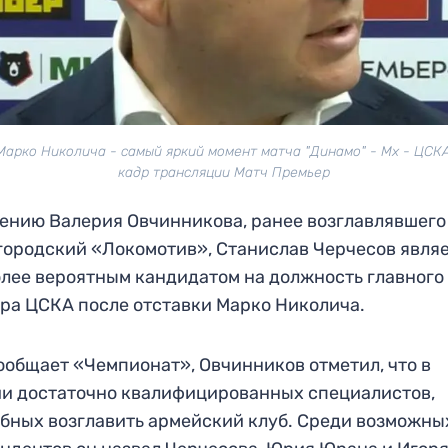
Марко Николича - самый яркий момент матча "Динамо" - Мх - ЦСКА
кадр трансляции Матч Премьер
ению Валерия Овчинникова, ранее возглавлявшего
ородский «Локомотив», Станислав Черчесов явля
лее вероятным кандидатом на должность главного
ра ЦСКА после отставки Марко Николича.
ообщает «Чемпионат», Овчинников отметил, что в
и достаточно квалифицированных специалистов,
бных возглавить армейский клуб. Среди возможны