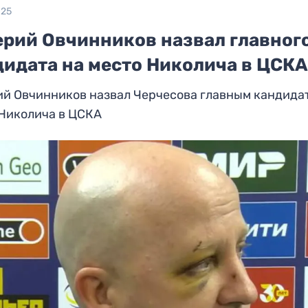
025
ерий Овчинников назвал главног
дидата на место Николича в ЦСК
ий Овчинников назвал Черчесова главным кандида
 Николича в ЦСКА