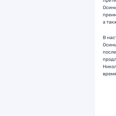
прете
Осинь
преим
а так
В нас
Осинь
после
продл
Никол
время