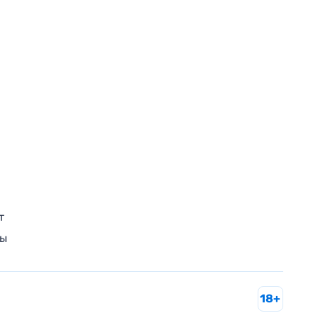
т
ры
18+