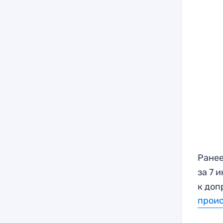
Ранее
за 7 
к доп
прои