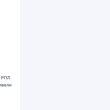
х
РПЛ
ивели