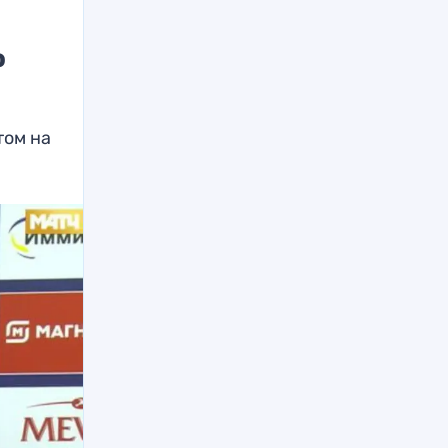
о
А
том на