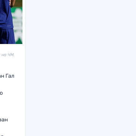
 на ЧМ.
н Гал
2
о
ван