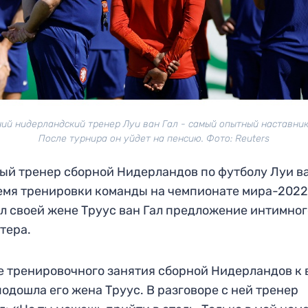
ний нидерландский тренер Луи ван Гал - самый опытный наставник
После турнира он уйдет на пенсию. Фото: Reuters
ый тренер сборной Нидерландов по футболу Луи ва
емя тренировки команды на чемпионате мира-202
л своей жене Труус ван Гал предложение интимног
тера.
е тренировочного занятия сборной Нидерландов к 
подошла его жена Труус. В разговоре с ней тренер