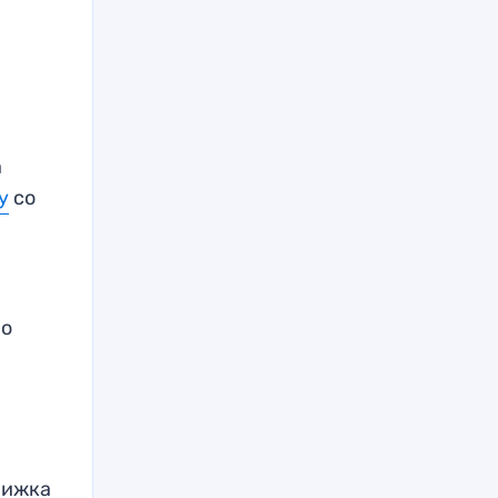
а
у
со
по
трижка