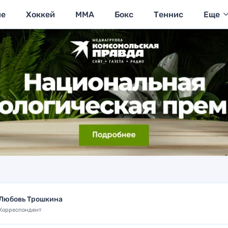
ие
Хоккей
MMA
Бокс
Теннис
Еще
Любовь Трошкина
Корреспондент