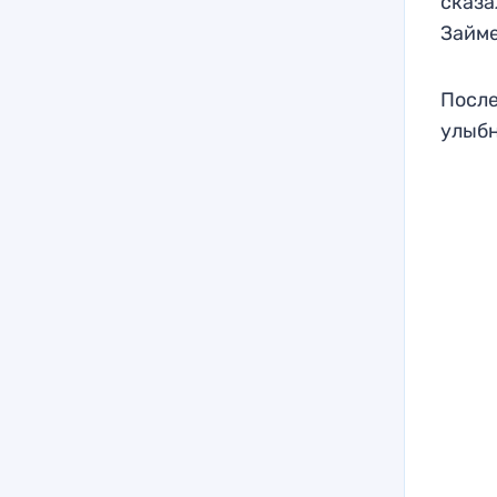
сказа
Займе
После
улыбн