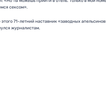
л: «Но ты можешь прийти в отель. Только в мой ном
мся сексом».
 этого 71-летний наставник «заводных апельсинов
улся журналистам.