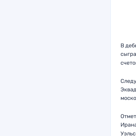
В деб
сыгра
счето
След
Эквад
моско
Отмет
Иран
Уэльс