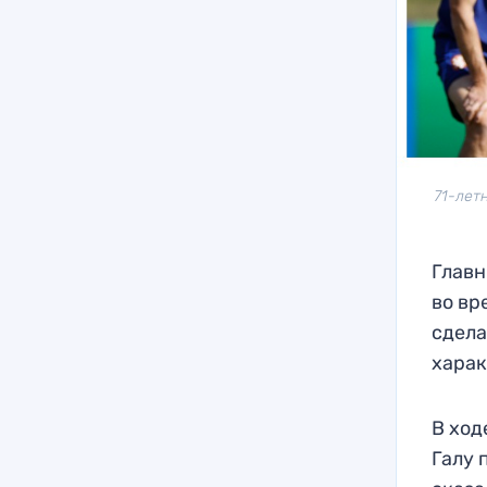
71-лет
Главн
во вр
сдела
харак
В ход
Галу 