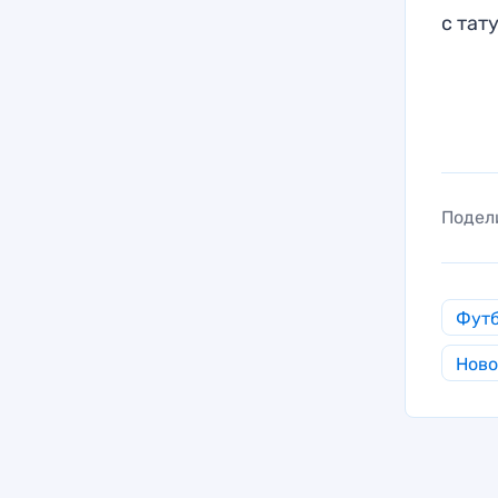
с тат
Подел
Фут
Ново