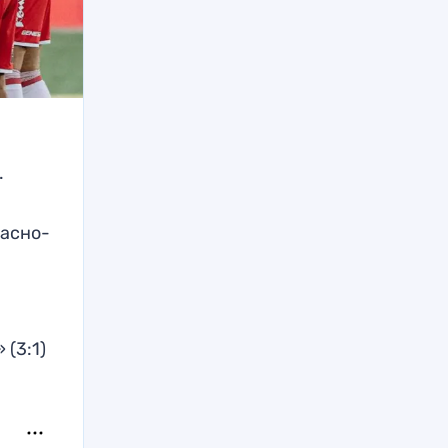
.
расно-
(3:1)