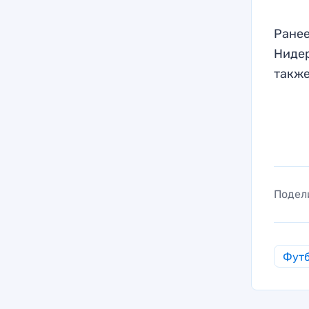
Ранее
Нидер
также
Подел
Фут