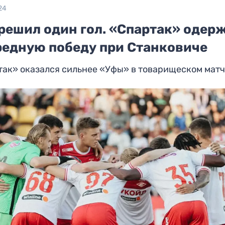
24
 решил один гол. «Спартак» одер
редную победу при Станковиче
так» оказался сильнее «Уфы» в товарищеском мат