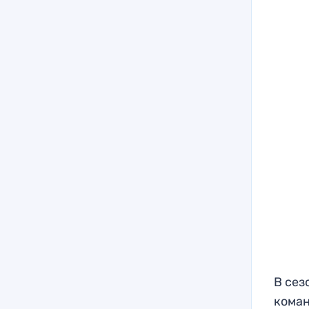
В сез
коман