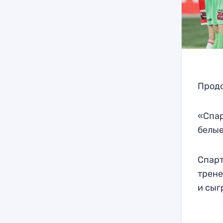
Продо
«Спар
белые
Спарт
трене
и сыг